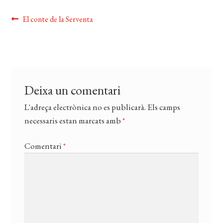
EL MEU COMPTE
Navegació
Entrada
El conte de la Serventa
anterior:
CERCAR
d'entrades
WISHLIST
Deixa un comentari
L'adreça electrònica no es publicarà.
Els camps
necessaris estan marcats amb
*
Comentari
*