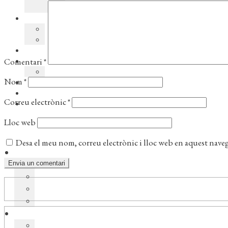
Comentari
*
Nom
*
Correu electrònic
*
Lloc web
Desa el meu nom, correu electrònic i lloc web en aquest nave