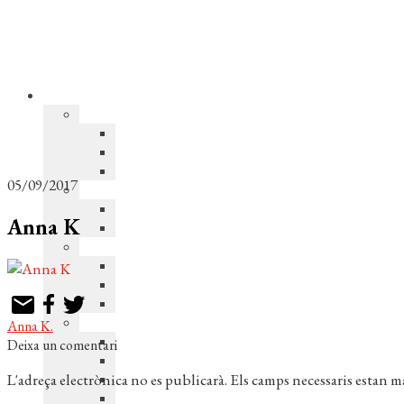
05/09/2017
Anna K
Navegació
Entrada
Anna K.
anterior:
Deixa un comentari
d'entrades
L'adreça electrònica no es publicarà.
Els camps necessaris estan 