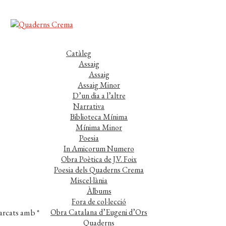
Catàleg
Assaig
Assaig
Assaig Minor
D’un dia a l’altre
Narrativa
Biblioteca Mínima
Mínima Minor
Poesia
In Amicorum Numero
Obra Poètica de J.V. Foix
Poesia dels Quaderns Crema
Miscel·lània
Àlbums
Fora de col·lecció
marcats amb
*
Obra Catalana d’Eugeni d’Ors
Quaderns