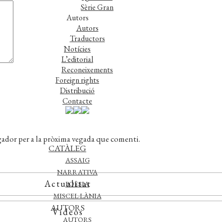
Sèrie Gran
Autors
Autors
Traductors
Notícies
L’editorial
Reconeixements
Foreign rights
Distribució
Contacte
gador per a la pròxima vegada que comenti.
CATÀLEG
ASSAIG
NARRATIVA
Actualitat
POESIA
MISCEL·LÀNIA
AUTORS
Vídeos
AUTORS