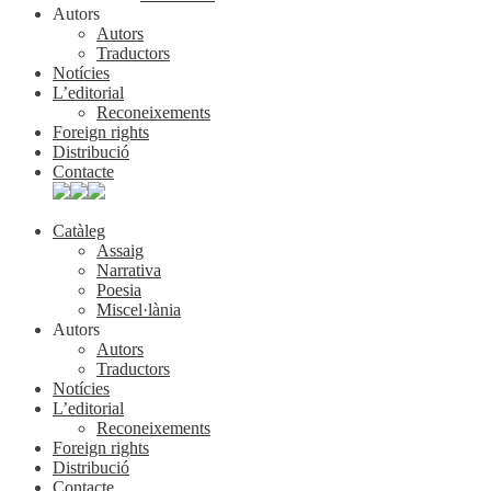
Autors
Autors
Traductors
Notícies
L’editorial
Reconeixements
Foreign rights
Distribució
Contacte
Catàleg
Assaig
Narrativa
Poesia
Miscel·lània
Autors
Autors
Traductors
Notícies
L’editorial
Reconeixements
Foreign rights
Distribució
Contacte