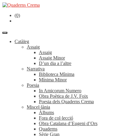
(0)
Catàleg
Assaig
Assaig
Assaig Minor
D’un dia a l’altre
Narrativa
Biblioteca Mínima
Mínima Minor
Poesia
In Amicorum Numero
Obra Poètica de J.V. Foix
Poesia dels Quaderns Crema
Miscel·lània
Àlbums
Fora de col·lecció
Obra Catalana d’Eugeni d’Ors
Quaderns
Sèrie Gran