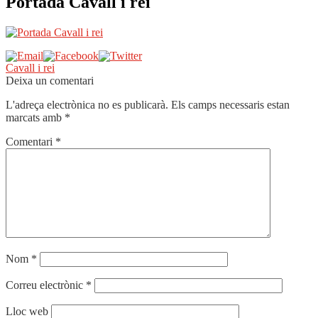
Portada Cavall i rei
Navegació
Entrada
Cavall i rei
anterior:
Deixa un comentari
d'entrades
L'adreça electrònica no es publicarà.
Els camps necessaris estan
marcats amb
*
Comentari
*
Nom
*
Correu electrònic
*
Lloc web