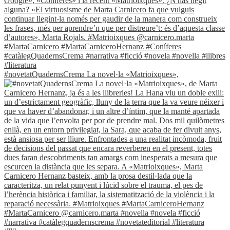
#novetatQuadernsCrema La novel·la «Matrioixques»,