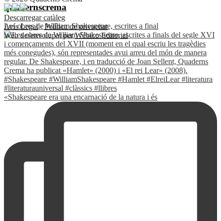
quadernscrema
Descarregar catàleg
Les obres de William Shakespeare, escrites a final
Avís Legal
·
Política de privacitat
Web desenvolupat per
Wébico Editorial
«Shakespeare era una encarnació de la natura i és