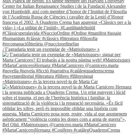
¿T'agradaria tenir un exemplar de «Matrioixques» s
«Matrioixques» és la tercera novel·la de Marta Car