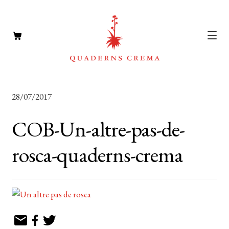
CATÀLEG
Expan
28/07/2017
el
AUTORS
Expan
menú
COB-Un-altre-pas-de-
el
NOTÍCIES
secun
menú
rosca-quaderns-crema
L’EDITORIAL
secun
Expan
el
FOREIGN RIGHTS
menú
DISTRIBUCIÓ
secun
CONTACTE