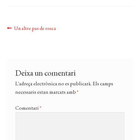
EL MEU COMPTE
CERCAR
Navegació
Entrada
Un altre pas de rosca
WISHLIST
anterior:
d'entrades
Deixa un comentari
L'adreça electrònica no es publicarà.
Els camps
necessaris estan marcats amb
*
Comentari
*