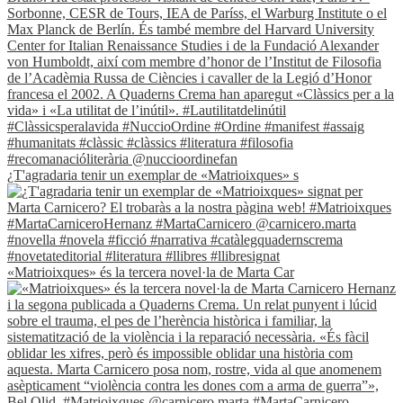
¿T'agradaria tenir un exemplar de «Matrioixques» s
«Matrioixques» és la tercera novel·la de Marta Car