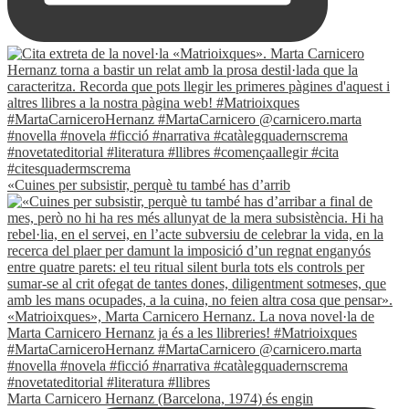
«Cuines per subsistir, perquè tu també has d’arrib
Marta Carnicero Hernanz (Barcelona, 1974) és engin