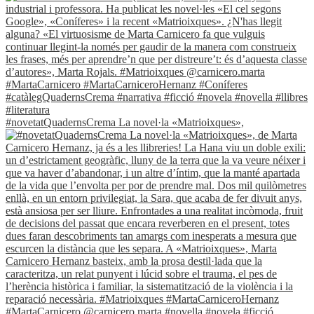
#novetatQuadernsCrema La novel·la «Matrioixques»,