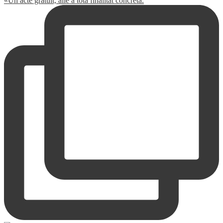
«Un acte gratuït, aliè a tota finalitat concreta.