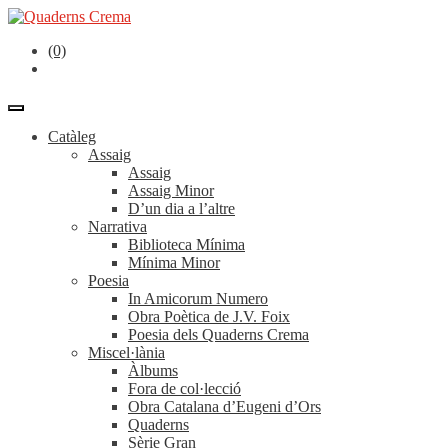
(0)
Catàleg
Assaig
Assaig
Assaig Minor
D’un dia a l’altre
Narrativa
Biblioteca Mínima
Mínima Minor
Poesia
In Amicorum Numero
Obra Poètica de J.V. Foix
Poesia dels Quaderns Crema
Miscel·lània
Àlbums
Fora de col·lecció
Obra Catalana d’Eugeni d’Ors
Quaderns
Sèrie Gran