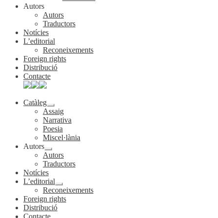
Autors
Autors
Traductors
Notícies
L’editorial
Reconeixements
Foreign rights
Distribució
Contacte
Catàleg
Expandeix
Assaig
el
Narrativa
menú
Poesia
secundari
Miscel·lània
Autors
Expandeix
Autors
el
Traductors
menú
Notícies
secundari
L’editorial
Expandeix
Reconeixements
el
Foreign rights
menú
Distribució
secundari
Contacte