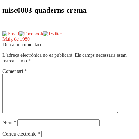
misc0003-quaderns-crema
Navegació
Entrada
Maig de 1980
anterior:
Deixa un comentari
d'entrades
L'adreça electrònica no es publicarà.
Els camps necessaris estan
marcats amb
*
Comentari
*
Nom
*
Correu electrònic
*