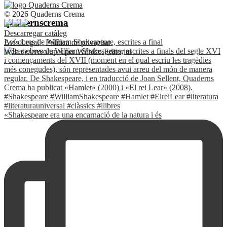
© 2026 Quaderns Crema
quadernscrema
Descarregar catàleg
Les obres de William Shakespeare, escrites a final
Avís Legal
·
Política de privacitat
Web desenvolupat per
Wébico Editorial
«Shakespeare era una encarnació de la natura i és