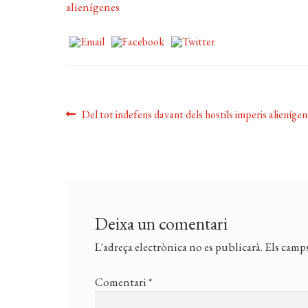
Navegació
Entrada
Del tot indefens davant dels hostils imperis alienígen
anterior:
d'entrades
Deixa un comentari
L'adreça electrònica no es publicarà.
Els camps
Comentari
*