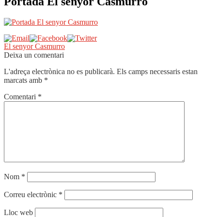
Portada El senyor Casmurro
Navegació
Entrada
El senyor Casmurro
anterior:
Deixa un comentari
d'entrades
L'adreça electrònica no es publicarà.
Els camps necessaris estan
marcats amb
*
Comentari
*
Nom
*
Correu electrònic
*
Lloc web