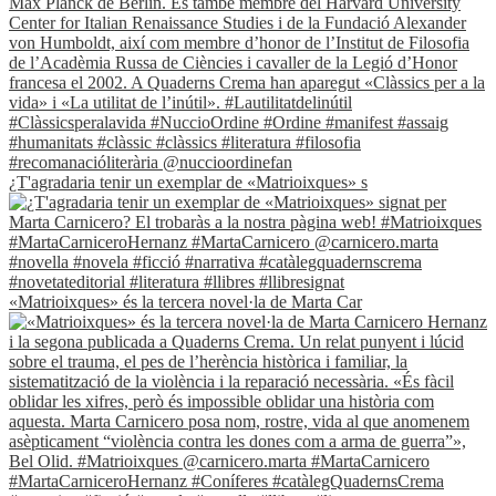
¿T'agradaria tenir un exemplar de «Matrioixques» s
«Matrioixques» és la tercera novel·la de Marta Car