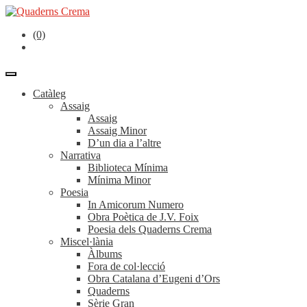
(0)
Catàleg
Assaig
Assaig
Assaig Minor
D’un dia a l’altre
Narrativa
Biblioteca Mínima
Mínima Minor
Poesia
In Amicorum Numero
Obra Poètica de J.V. Foix
Poesia dels Quaderns Crema
Miscel·lània
Àlbums
Fora de col·lecció
Obra Catalana d’Eugeni d’Ors
Quaderns
Sèrie Gran