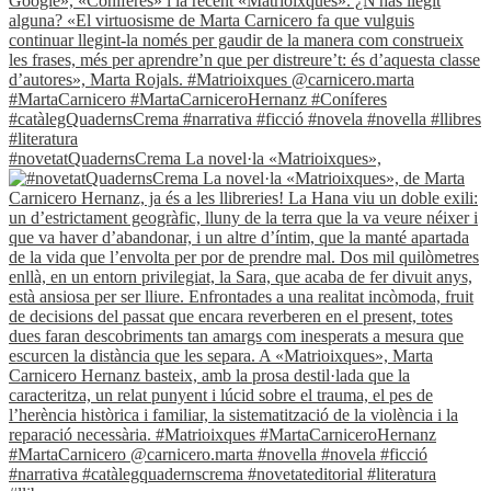
#novetatQuadernsCrema La novel·la «Matrioixques»,