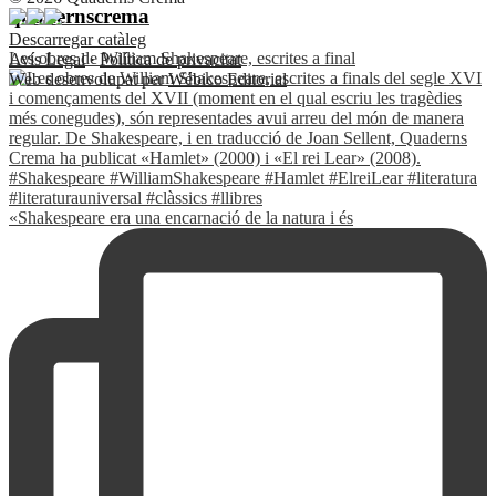
quadernscrema
Descarregar catàleg
Les obres de William Shakespeare, escrites a final
Avís Legal
·
Política de privacitat
Web desenvolupat per
Wébico Editorial
«Shakespeare era una encarnació de la natura i és