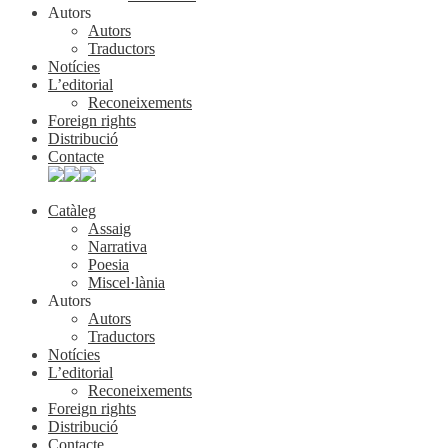
Autors
Autors
Traductors
Notícies
L’editorial
Reconeixements
Foreign rights
Distribució
Contacte
Catàleg
Assaig
Narrativa
Poesia
Miscel·lània
Autors
Autors
Traductors
Notícies
L’editorial
Reconeixements
Foreign rights
Distribució
Contacte