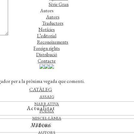
Sèrie Gran
Autors
Autors
Traductors
Notícies
L’editorial
Reconeixements
Foreign rights
Distribució
Contacte
gador per a la pròxima vegada que comenti.
CATÀLEG
ASSAIG
NARRATIVA
Actualitat
POESIA
MISCEL·LÀNIA
Vídeos
AUTORS
AUTORS