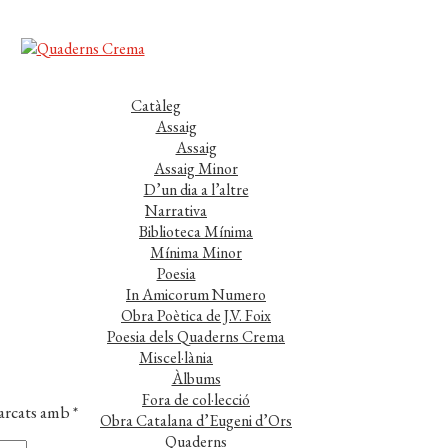
Catàleg
Assaig
Assaig
Assaig Minor
D’un dia a l’altre
Narrativa
Biblioteca Mínima
Mínima Minor
Poesia
In Amicorum Numero
Obra Poètica de J.V. Foix
Poesia dels Quaderns Crema
Miscel·lània
Àlbums
Fora de col·lecció
marcats amb
*
Obra Catalana d’Eugeni d’Ors
Quaderns