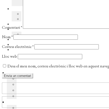
Comentari
*
Nom
*
Correu electrònic
*
Lloc web
Desa el meu nom, correu electrònic i lloc web en aquest nave