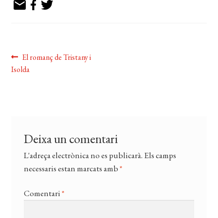
EL MEU COMPTE
CERCAR
WISHLIST
Navegació
Entrada
El romanç de Tristany i
anterior:
Isolda
d'entrades
Deixa un comentari
L'adreça electrònica no es publicarà.
Els camps
necessaris estan marcats amb
*
Comentari
*