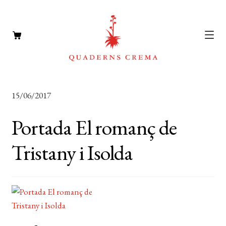
CATÀLEG
Expan
15/06/2017
el
AUTORS
Expan
menú
Portada El romanç de
el
NOTÍCIES
secun
menú
Tristany i Isolda
L’EDITORIAL
secun
Expan
el
FOREIGN RIGHTS
menú
DISTRIBUCIÓ
secun
CONTACTE