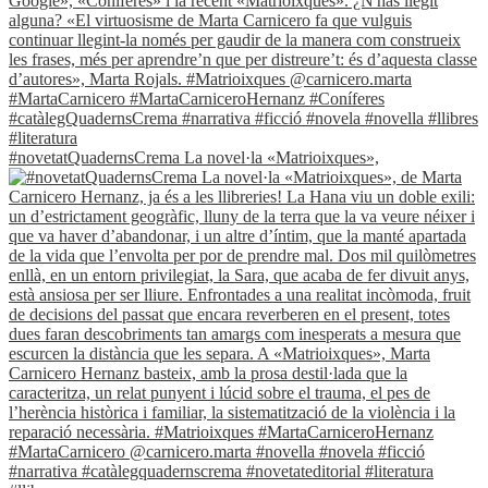
#novetatQuadernsCrema La novel·la «Matrioixques»,