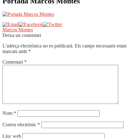
Portada Marcos Montes
Navegació
Entrada
Marcos Montes
anterior:
Deixa un comentari
d'entrades
L'adreça electrònica no es publicarà.
Els camps necessaris estan
marcats amb
*
Comentari
*
Nom
*
Correu electrònic
*
Lloc web