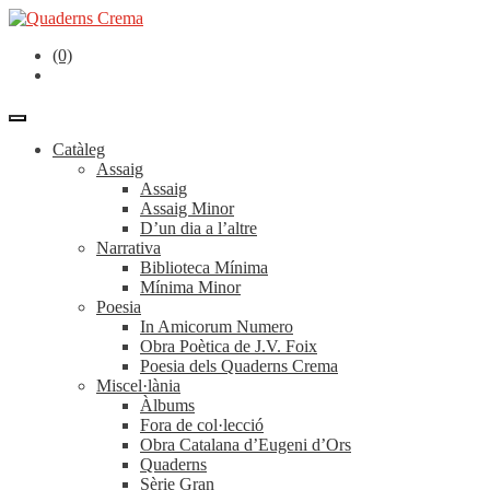
(0)
Catàleg
Assaig
Assaig
Assaig Minor
D’un dia a l’altre
Narrativa
Biblioteca Mínima
Mínima Minor
Poesia
In Amicorum Numero
Obra Poètica de J.V. Foix
Poesia dels Quaderns Crema
Miscel·lània
Àlbums
Fora de col·lecció
Obra Catalana d’Eugeni d’Ors
Quaderns
Sèrie Gran