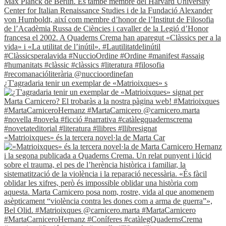
¿T'agradaria tenir un exemplar de «Matrioixques» s
«Matrioixques» és la tercera novel·la de Marta Car