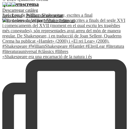
quadernscrema
Descarregar catàleg
Les obres de William Shakespeare, escrites a final
Avís Legal
·
Política de privacitat
Web desenvolupat per
Wébico Editorial
«Shakespeare era una encarnació de la natura i és