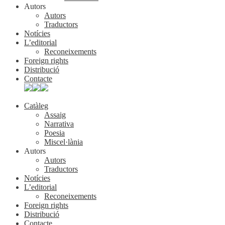
Autors
Autors
Traductors
Notícies
L’editorial
Reconeixements
Foreign rights
Distribució
Contacte
Catàleg
Assaig
Narrativa
Poesia
Miscel·lània
Autors
Autors
Traductors
Notícies
L’editorial
Reconeixements
Foreign rights
Distribució
Contacte