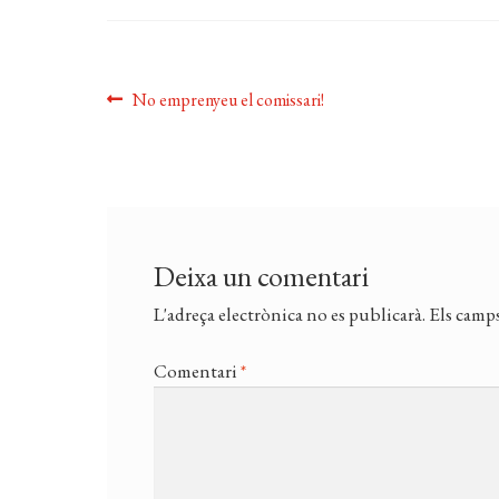
Navegació
Entrada
No emprenyeu el comissari!
anterior:
d'entrades
Deixa un comentari
L'adreça electrònica no es publicarà.
Els camps
Comentari
*