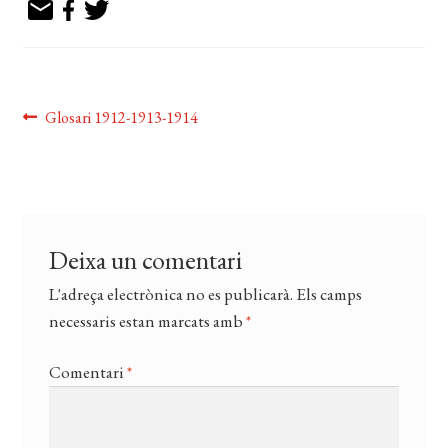
EL MEU COMPTE
CERCAR
WISHLIST
Navegació
Entrada
Glosari 1912-1913-1914
anterior:
d'entrades
Deixa un comentari
L'adreça electrònica no es publicarà.
Els camps
necessaris estan marcats amb
*
Comentari
*