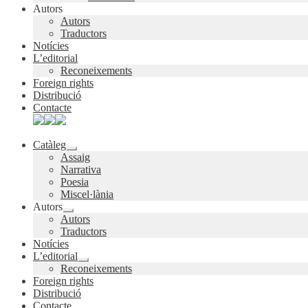
Autors
Autors
Traductors
Notícies
L’editorial
Reconeixements
Foreign rights
Distribució
Contacte
Catàleg
Expandeix
Assaig
el
Narrativa
menú
Poesia
secundari
Miscel·lània
Autors
Expandeix
Autors
el
Traductors
menú
Notícies
secundari
L’editorial
Expandeix
Reconeixements
el
Foreign rights
menú
Distribució
secundari
Contacte