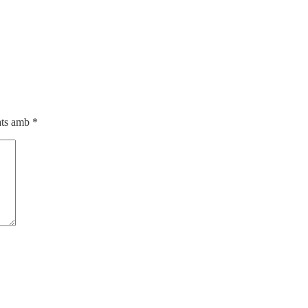
cats amb
*