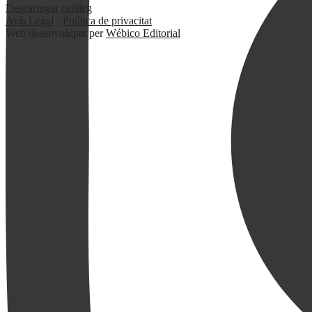
Descarregar catàleg
Avís Legal
·
Política de privacitat
Web desenvolupat per
Wébico Editorial