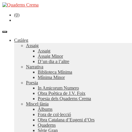
(0)
Catàleg
Assaig
Assaig
Assaig Minor
D’un dia a l’altre
Narrativa
Biblioteca Mínima
Mínima Minor
Poesia
In Amicorum Numero
Obra Poètica de J.V. Foix
Poesia dels Quaderns Crema
Miscel·lània
Àlbums
Fora de col·lecció
Obra Catalana d’Eugeni d’Ors
Quaderns
Sèrie Gran