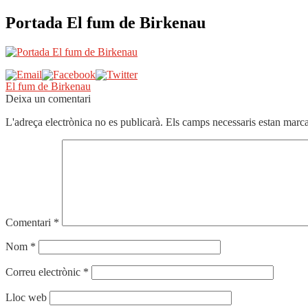
Portada El fum de Birkenau
Navegació
Entrada
El fum de Birkenau
anterior:
Deixa un comentari
d'entrades
L'adreça electrònica no es publicarà.
Els camps necessaris estan mar
Comentari
*
Nom
*
Correu electrònic
*
Lloc web