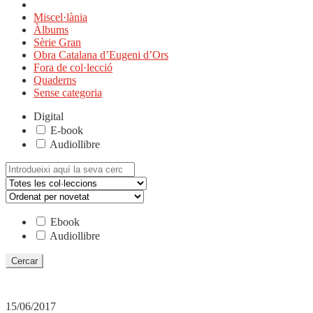
Miscel·lània
Àlbums
Sèrie Gran
Obra Catalana d’Eugeni d’Ors
Fora de col·lecció
Quaderns
Sense categoria
Digital
E-book
Audiollibre
Cerca:
Ebook
Audiollibre
15/06/2017