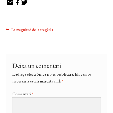
EL MEU COMPTE
CERCAR
WISHLIST
Navegació
Entrada
La magnitud de la tragèdia
anterior:
d'entrades
Deixa un comentari
L'adreça electrònica no es publicarà.
Els camps
necessaris estan marcats amb
*
Comentari
*