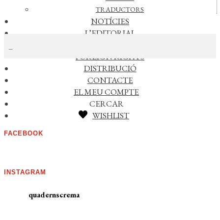
Vídeos
TRADUCTORS
NOTÍCIES
CERCAR NOTÍCIES
L’EDITORIAL
RECONEIXEMENTS
FOREIGN RIGHTS
DISTRIBUCIÓ
AGENDA
CONTACTE
EL MEU COMPTE
No s'han trobat esdeveniments
CERCAR
Veure esdeveniments anteriors >>
WISHLIST
FACEBOOK
INSTAGRAM
quadernscrema