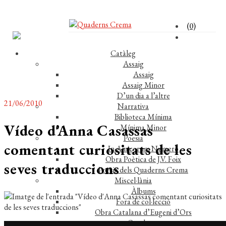
(0)
Catàleg
Assaig
Assaig
Assaig Minor
D’un dia a l’altre
21/06/2010
Narrativa
Biblioteca Mínima
Vídeo d’Anna Casassas
Mínima Minor
Poesia
comentant curiositats de les
In Amicorum Numero
Obra Poètica de J.V. Foix
seves traduccions
Poesia dels Quaderns Crema
Miscel·lània
Àlbums
Fora de col·lecció
Obra Catalana d’Eugeni d’Ors
Quaderns