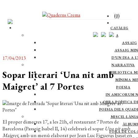
(0)
CATÀLEG
ASSAIG
ASSAIG
ASSAIG MI
17/04/2013
D’UN DIA A L
NARRATIVA
Sopar literari ‘Una nit amb
BIBLIOTECA M
MÍNIMA M
Maigret’ al 7 Portes
POESIA
IN AMICORUM 
OBRA POÈTICA DE 
POESIA DELS QUAD
MISCEL·LÀNI
El proper dimecres 17, a les 21h, el restaurant 7 Portes de
ÀLBUM
Barcelona (Passeig Isabel II, 14) celebrarà el sopar
Una nit amb
FORA DE COL·
Maigret
, amb un menú elaborat per Jean Luc Figueras basat en