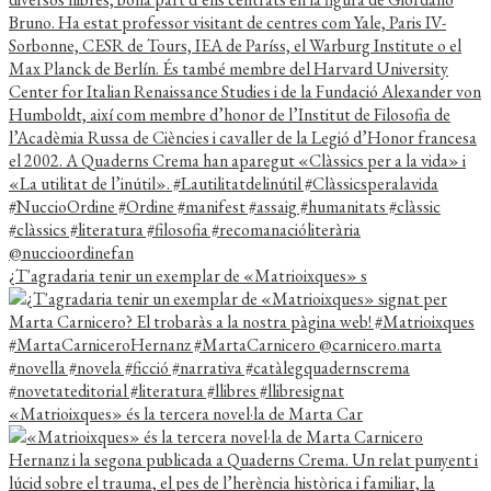
¿T'agradaria tenir un exemplar de «Matrioixques» s
«Matrioixques» és la tercera novel·la de Marta Car