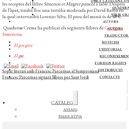
OBRA CATALANA D’E
les receptes del llibre
Simenon et Maigret passent à table
. Després
QUADER
de l’àpat, tindrà lloc una tertúlia moderada per David Barba en
SÈRIE GR
la qual intervindrà Lorenzo Silva. El preu del menú és de 48 €.
AUTORS
Quaderns Crema ha publicat els següents llibres de
Georges
AUTORS
Simenon
:
TRADUCTOR
NOTÍCIES
El gos groc
L’EDITORIAL
El gat
RECONEIXEMEN
FOREIGN RIGHTS
Navegació
Entrada
DISTRIBUCIÓ
Sopar literari amb Francesc Parcerisas al Semproniana
anterior:
Pròxima
Francesc Parcerisas signarà llibres per Sant Jordi
CONTACTE
d'entrades
entrada:
Actualitat
Expandeix
CATÀLEG
Vídeos
el
menú
ASSAIG
secundari
NARRATIVA
CERCAR NOTÍCIES
POESIA