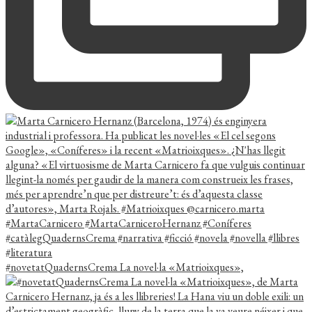
#novetatQuadernsCrema La novel·la «Matrioixques»,