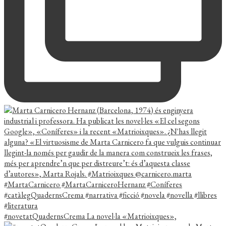
#novetatQuadernsCrema La novel·la «Matrioixques»,