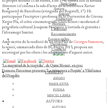
El proper dilluns 11 de febrer, a les 19 h, tindrà lloc la xerrada
Sèrie Gran
Simenon i el cinema
a la sala d’actes de la biblioteca Xavier
Autors
Benguerel de Barcelona (avinguda del Bogatell, 17). Hi
Autors
participaran l’escriptor i professor de la Universitat de Girona
Traductors
Xavier Pla, el crític cinematogràfic Lluís Bonet i moderarà el
Notícies
periodista cultural Joaquim Noguero. L’entrada és gratuïta i
L’editorial
l’aforament limitat.
Reconeixements
Foreign rights
Amb motiu de la reedició de les novel·les de
Georges Simenon
,
Distribució
la sessió, emmarcada dins de BCNegra 2013, proposa un
Contacte
recorregut per les obres i les adaptacions d’aquest autor.
Navegació
Entrada
‘La magnitud de la tragèdia’, de Quim Monzó, en grec
anterior:
Pròxima
Francesc Parcerisas presenta ‘La primavera a Pequín’ a Vilafranca
CATÀLEG
d'entrades
entrada:
del Penedès
ASSAIG
Actualitat
NARRATIVA
POESIA
MISCEL·LÀNIA
Vídeos
AUTORS
AUTORS