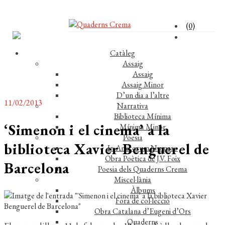
(0)
Catàleg
Assaig
Assaig
Assaig Minor
D’un dia a l’altre
11/02/2013
Narrativa
Biblioteca Mínima
‘Simenon i el cinema’ a la
Mínima Minor
Poesia
biblioteca Xavier Benguerel de
In Amicorum Numero
Obra Poètica de J.V. Foix
Barcelona
Poesia dels Quaderns Crema
Miscel·lània
Àlbums
Fora de col·lecció
Obra Catalana d’Eugeni d’Ors
Quaderns