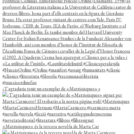
¿T'agradaria tenir un exemplar de «Matrioixques» s
«Matrioixques» és la tercera novel·la de Marta Car