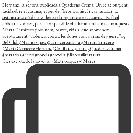
Cita extreta de la novel·la «Matrioixques». Marta