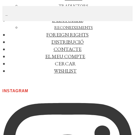
CERCAR NOTÍCIES
TRADUCTORS
NOTÍCIES
L’EDITORIAL
RECONEIXEMENTS
AGENDA
FOREIGN RIGHTS
DISTRIBUCIÓ
No s'han trobat esdeveniments
CONTACTE
Veure esdeveniments anteriors >>
EL MEU COMPTE
CERCAR
FACEBOOK
WISHLIST
INSTAGRAM