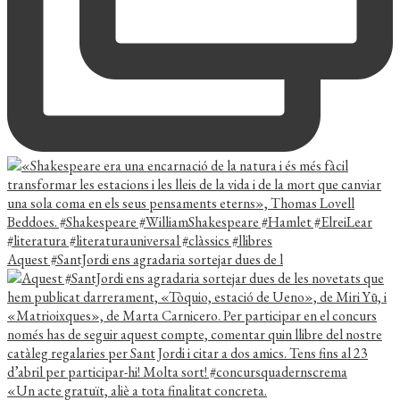
Aquest #SantJordi ens agradaria sortejar dues de l
«Un acte gratuït, aliè a tota finalitat concreta.