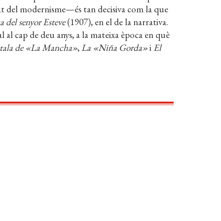
rat del modernisme—és tan decisiva com la que
a del senyor Esteve
(1907), en el de la narrativa.
al al cap de deu anys, a la mateixa època en què
atala de «La Mancha»
,
La «Niña Gorda»
i
El