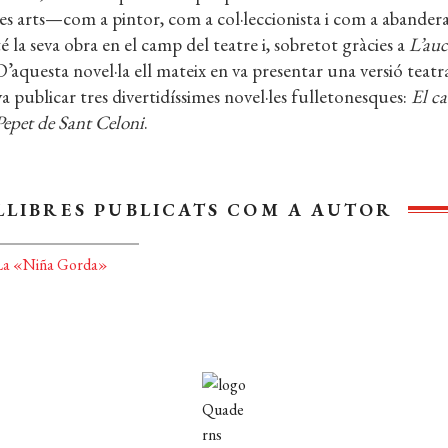
les arts—com a pintor, com a col·leccionista i com a abande
té la seva obra en el camp del teatre i, sobretot gràcies a
L’auc
D’aquesta novel·la ell mateix en va presentar una versió teatr
va publicar tres divertidíssimes novel·les fulletonesques:
El c
Pepet de Sant Celoni
.
LLIBRES PUBLICATS COM A AUTOR
La «Niña Gorda»