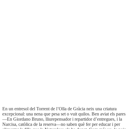
Afegir a la meva llista de desitjos
Col·lecció:
Narrativa
>
Biblioteca Mínima
(26)
Autor:
Santiago Rusiñol
ISBN:
978-84-7727-064-5
Edició:
1a
Enquadernació:
Rústega cosida
Format:
13,1 x 21 cm
Pàgines:
168
Idioma:
Català
Coberta del llibre
En un entresol del Torrent de l’Olla de Gràcia neix una criatura
excepcional: una nena que pesa set o vuit quilos. Ben aviat els pares
—En Giordano Bruno, lliurepensador i repartidor d’entregues, i la
Narcisa, catòlica de la reserva—no saben què fer per educar i per