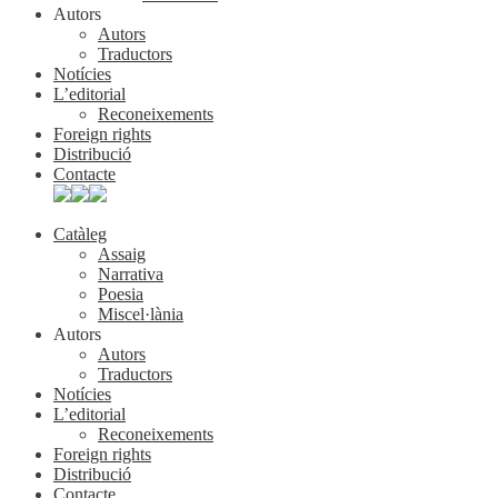
Autors
Autors
Traductors
Notícies
L’editorial
Reconeixements
Foreign rights
Distribució
Contacte
Catàleg
Assaig
Narrativa
Poesia
Miscel·lània
Autors
Autors
Traductors
Notícies
L’editorial
Reconeixements
Foreign rights
Distribució
Contacte