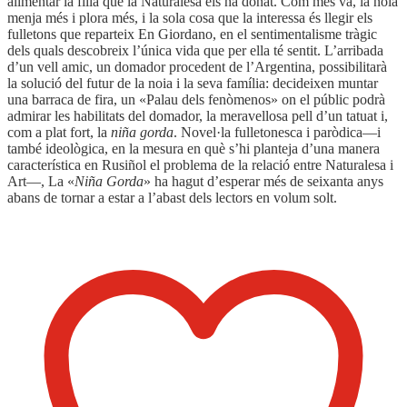
alimentar la filla que la Naturalesa els ha donat. Com més va, la noia
menja més i plora més, i la sola cosa que la interessa és llegir els
fulletons que reparteix En Giordano, en el sentimentalisme tràgic
dels quals descobreix l’única vida que per ella té sentit. L’arribada
d’un vell amic, un domador procedent de l’Argentina, possibilitarà
la solució del futur de la noia i la seva família: decideixen muntar
una barraca de fira, un «Palau dels fenòmenos» on el públic podrà
admirar les habilitats del domador, la meravellosa pell d’un tatuat i,
com a plat fort, la
niña gorda
. Novel·la fulletonesca i paròdica—i
també ideològica, en la mesura en què s’hi planteja d’una manera
característica en Rusiñol el problema de la relació entre Naturalesa i
Art—, La «
Niña Gorda
» ha hagut d’esperar més de seixanta anys
abans de tornar a estar a l’abast dels lectors en volum solt.