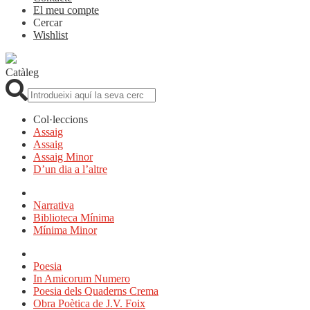
El meu compte
Cercar
Wishlist
Catàleg
Cerca:
Col·leccions
Assaig
Assaig
Assaig Minor
D’un dia a l’altre
Narrativa
Biblioteca Mínima
Mínima Minor
Poesia
In Amicorum Numero
Poesia dels Quaderns Crema
Obra Poètica de J.V. Foix