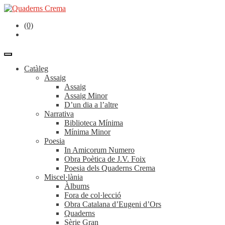
(0)
Catàleg
Assaig
Assaig
Assaig Minor
D’un dia a l’altre
Narrativa
Biblioteca Mínima
Mínima Minor
Poesia
In Amicorum Numero
Obra Poètica de J.V. Foix
Poesia dels Quaderns Crema
Miscel·lània
Àlbums
Fora de col·lecció
Obra Catalana d’Eugeni d’Ors
Quaderns
Sèrie Gran