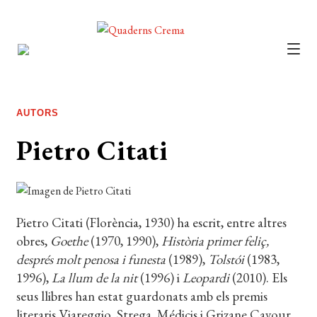
CATÀLEG
AUTORS
AUTORS
NOTÍCIES
Pietro Citati
L’EDITORIAL
FOREIGN RIGHTS
Pietro Citati (Florència, 1930) ha escrit, entre altres
DISTRIBUCIÓ
obres,
Goethe
(1970, 1990),
Història primer feliç,
CONTACTE
després molt penosa i funesta
(1989),
Tolstói
(1983,
1996),
La llum de la nit
(1996) i
Leopardi
(2010). Els
EL MEU COMPTE
seus llibres han estat guardonats amb els premis
literaris Viareggio, Strega, Médicis i Grizane Cavour.