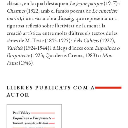
clàssica, en la qual destaquen
La jeune parque
(1917) i
Charmes
(1922, amb el famós poema de
Le cimetière
marin
), i una vasta obra d’assaig, que representa una
rigorosa reflexió sobre l’activitat de la ment i la
creació artística: entre molts d’altres els textos de les
sèries de M. Teste (1895-1925) i dels
Cahiers
(1922),
Variétés
(1924-1944) i diàlegs d’idees com
Eupalinos o
l’arquitecte
(1923; Quaderns Crema, 1983) o
Mon
Faust
(1946).
LLIBRES PUBLICATS COM A
AUTOR