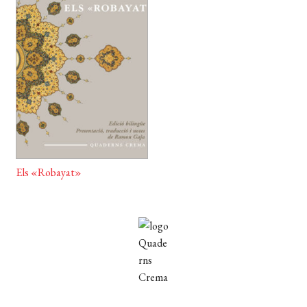
EL MEU COMPTE
CERCAR
WISHLIST
Els «Robayat»