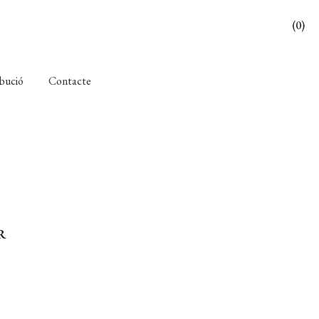
(0)
ibució
Contacte
R