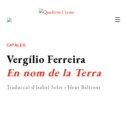
CATÀLEG
AUTORS
CATÀLEG
NOTÍCIES
Vergílio Ferreira
L’EDITORIAL
En nom de la Terra
FOREIGN RIGHTS
Traducció d'Isabel Soler i Neus Baltrons
DISTRIBUCIÓ
CONTACTE
EL MEU COMPTE
Comprar el llibre 18 €