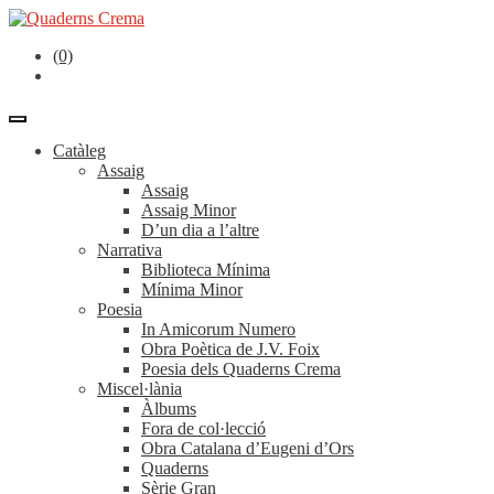
(0)
Catàleg
Assaig
Assaig
Assaig Minor
D’un dia a l’altre
Narrativa
Biblioteca Mínima
Mínima Minor
Poesia
In Amicorum Numero
Obra Poètica de J.V. Foix
Poesia dels Quaderns Crema
Miscel·lània
Àlbums
Fora de col·lecció
Obra Catalana d’Eugeni d’Ors
Quaderns
Sèrie Gran