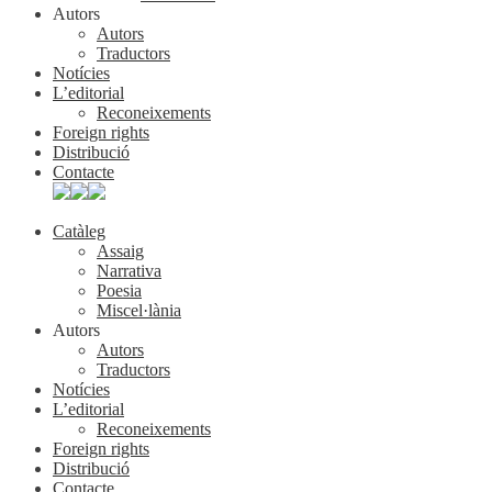
Autors
Autors
Traductors
Notícies
L’editorial
Reconeixements
Foreign rights
Distribució
Contacte
Catàleg
Assaig
Narrativa
Poesia
Miscel·lània
Autors
Autors
Traductors
Notícies
L’editorial
Reconeixements
Foreign rights
Distribució
Contacte