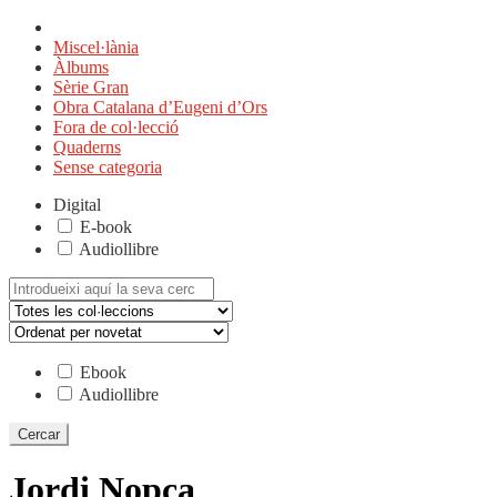
Miscel·lània
Àlbums
Sèrie Gran
Obra Catalana d’Eugeni d’Ors
Fora de col·lecció
Quaderns
Sense categoria
Digital
E-book
Audiollibre
Cerca:
Ebook
Audiollibre
Jordi Nopca