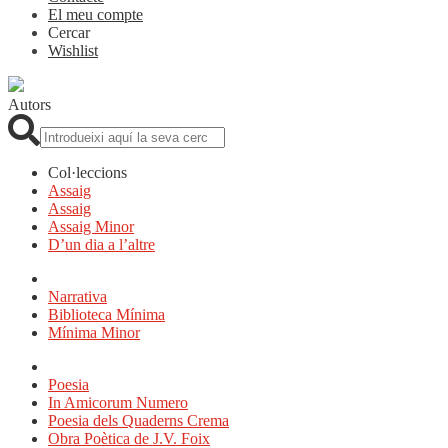
El meu compte
Cercar
Wishlist
Autors
Cerca:
Col·leccions
Assaig
Assaig
Assaig Minor
D’un dia a l’altre
Narrativa
Biblioteca Mínima
Mínima Minor
Poesia
In Amicorum Numero
Poesia dels Quaderns Crema
Obra Poètica de J.V. Foix