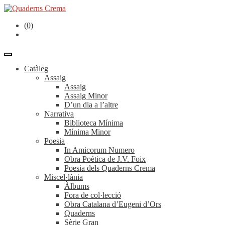
(0)
Catàleg
Assaig
Assaig
Assaig Minor
D’un dia a l’altre
Narrativa
Biblioteca Mínima
Mínima Minor
Poesia
In Amicorum Numero
Obra Poètica de J.V. Foix
Poesia dels Quaderns Crema
Miscel·lània
Àlbums
Fora de col·lecció
Obra Catalana d’Eugeni d’Ors
Quaderns
Sèrie Gran