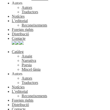
Autors
Autors
Traductors
Notícies
L’editorial
Reconeixements
Foreign rights
Distribució
Contacte
Catàleg
Assaig
Narrativa
Poesia
Miscel·lània
Autors
Autors
Traductors
Notícies
L’editorial
Reconeixements
Foreign rights
Distribució
Contacte