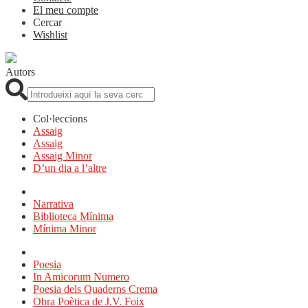
El meu compte
Cercar
Wishlist
Autors
Cerca:
Col·leccions
Assaig
Assaig
Assaig Minor
D’un dia a l’altre
Narrativa
Biblioteca Mínima
Mínima Minor
Poesia
In Amicorum Numero
Poesia dels Quaderns Crema
Obra Poètica de J.V. Foix