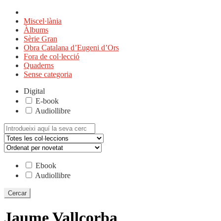
Miscel·lània
Àlbums
Sèrie Gran
Obra Catalana d’Eugeni d’Ors
Fora de col·lecció
Quaderns
Sense categoria
Digital
E-book
Audiollibre
Cerca:
Ebook
Audiollibre
Jaume Vallcorba