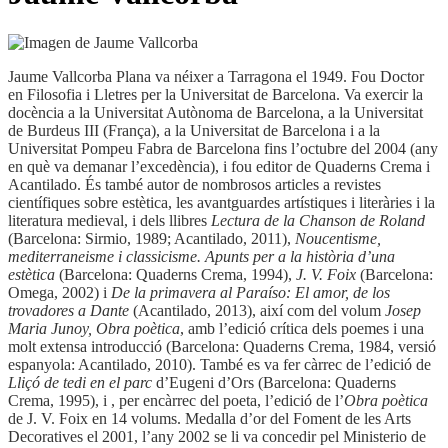
Jaume Vallcorba Plana va néixer a Tarragona el 1949. Fou Doctor
en Filosofia i Lletres per la Universitat de Barcelona. Va exercir la
docència a la Universitat Autònoma de Barcelona, a la Universitat
de Burdeus III (França), a la Universitat de Barcelona i a la
Universitat Pompeu Fabra de Barcelona fins l’octubre del 2004 (any
en què va demanar l’excedència), i fou editor de Quaderns Crema i
Acantilado. És també autor de nombrosos articles a revistes
científiques sobre estètica, les avantguardes artístiques i literàries i la
literatura medieval, i dels llibres
Lectura de la Chanson de Roland
(Barcelona: Sirmio, 1989; Acantilado, 2011),
Noucentisme,
mediterraneisme i classicisme. Apunts per a la història d’una
estètica
(Barcelona: Quaderns Crema, 1994),
J. V. Foix
(Barcelona:
Omega, 2002) i
De la primavera al Paraíso: El amor, de los
trovadores a Dante
(Acantilado, 2013), així com del volum
Josep
Maria Junoy, Obra poètica
, amb l’edició crítica dels poemes i una
molt extensa introducció (Barcelona: Quaderns Crema, 1984, versió
espanyola: Acantilado, 2010). També es va fer càrrec de l’edició de
Lliçó de tedi en el parc
d’Eugeni d’Ors (Barcelona: Quaderns
Crema, 1995), i , per encàrrec del poeta, l’edició de l’
Obra poètica
de J. V. Foix en 14 volums. Medalla d’or del Foment de les Arts
Decoratives el 2001, l’any 2002 se li va concedir pel Ministerio de