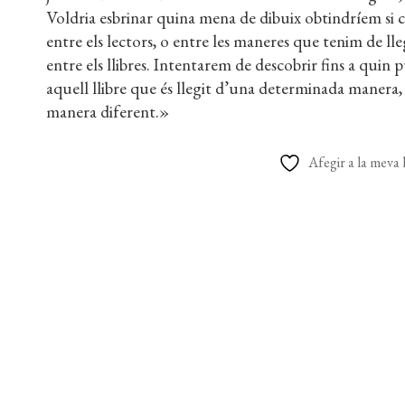
Voldria esbrinar quina mena de dibuix obtindríem si ca
entre els lectors, o entre les maneres que tenim de lleg
entre els llibres. Intentarem de descobrir fins a quin 
aquell llibre que és llegit d’una determinada manera, 
manera diferent.»
Afegir a la meva l