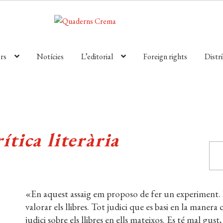
rs
Notícies
L’editorial
Foreign rights
Distr
tica literària
«En aquest assaig em proposo de fer un experiment. La
valorar els llibres. Tot judici que es basi en la manera c
judici sobre els llibres en ells mateixos. Es té mal gust