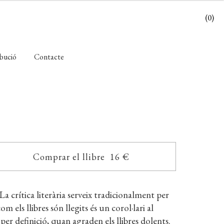
(0)
ibució
Contacte
Comprar el llibre 16 €
 crítica literària serveix tradicionalment per
om els llibres són llegits és un corol·lari al
, per definició, quan agraden els llibres dolents.