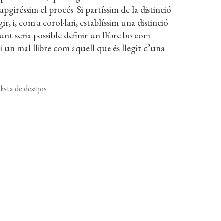
pgiréssim el procés. Si partíssim de la distinció
ir, i, com a corol·lari, establíssim una distinció
punt seria possible definir un llibre bo com
i un mal llibre com aquell que és llegit d’una
lista de desitjos