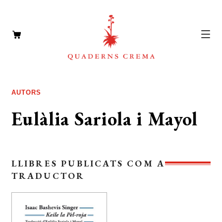
CATÀLEG
Expan
AUTORS
el
AUTORS
Expan
Eulàlia Sariola i Mayol
menú
el
NOTÍCIES
secun
menú
L’EDITORIAL
secun
Expan
LLIBRES PUBLICATS COM A
el
FOREIGN RIGHTS
TRADUCTOR
menú
DISTRIBUCIÓ
secun
CONTACTE