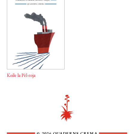
EL MEU COMPTE
CERCAR
WISHLIST
Keile la Pèl-roja
© 2026 QUADERNS CREMA