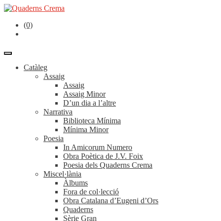
(0)
Catàleg
Assaig
Assaig
Assaig Minor
D’un dia a l’altre
Narrativa
Biblioteca Mínima
Mínima Minor
Poesia
In Amicorum Numero
Obra Poètica de J.V. Foix
Poesia dels Quaderns Crema
Miscel·lània
Àlbums
Fora de col·lecció
Obra Catalana d’Eugeni d’Ors
Quaderns
Sèrie Gran