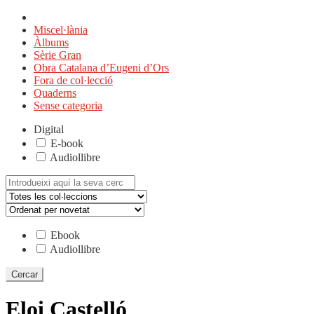
Miscel·lània
Àlbums
Sèrie Gran
Obra Catalana d’Eugeni d’Ors
Fora de col·lecció
Quaderns
Sense categoria
Digital
E-book
Audiollibre
Cerca:
Ebook
Audiollibre
Eloi Castelló