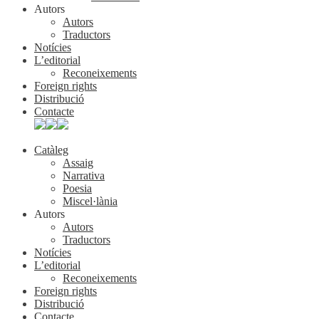
Autors
Autors
Traductors
Notícies
L’editorial
Reconeixements
Foreign rights
Distribució
Contacte
Catàleg
Assaig
Narrativa
Poesia
Miscel·lània
Autors
Autors
Traductors
Notícies
L’editorial
Reconeixements
Foreign rights
Distribució
Contacte