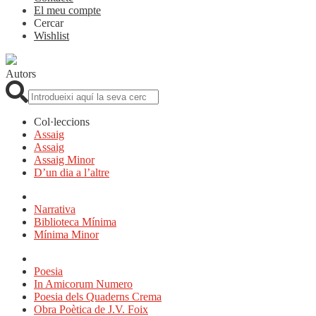
El meu compte
Cercar
Wishlist
Autors
Cerca:
Col·leccions
Assaig
Assaig
Assaig Minor
D’un dia a l’altre
Narrativa
Biblioteca Mínima
Mínima Minor
Poesia
In Amicorum Numero
Poesia dels Quaderns Crema
Obra Poètica de J.V. Foix