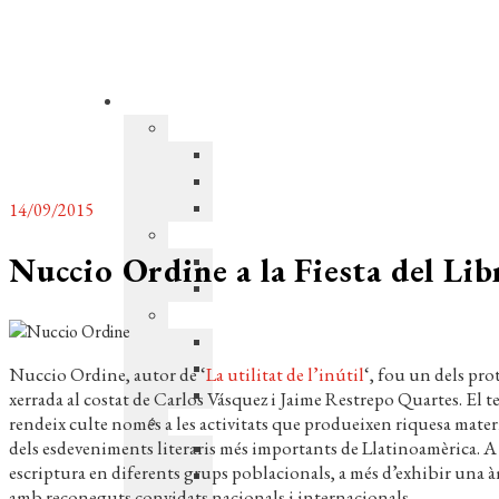
14/09/2015
Nuccio Ordine a la Fiesta del Li
Nuccio Ordine, autor de ‘
La utilitat de l’inútil
‘, fou un dels pro
xerrada al costat de Carlos Vásquez i Jaime Restrepo Quartes. El tem
rendeix culte només a les activitats que produeixen riquesa materi
dels esdeveniments literaris més importants de Llatinoamèrica. A tr
escriptura en diferents grups poblacionals, a més d’exhibir una àmp
amb reconeguts convidats nacionals i internacionals.