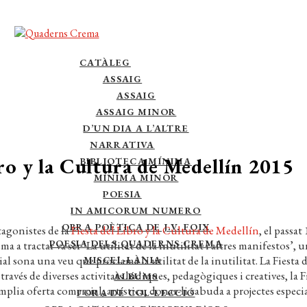
CATÀLEG
ASSAIG
ASSAIG
ASSAIG MINOR
D’UN DIA A L’ALTRE
NARRATIVA
bro y la Cultura de Medellín 2015
BIBLIOTECA MÍNIMA
MÍNIMA MINOR
POESIA
IN AMICORUM NUMERO
OBRA POÈTICA DE J.V. FOIX
tagonistes de la
Fiesta del Libro y la Cultura de Medellín
, el passa
POESIA DELS QUADERNS CREMA
a a tractar va ser ‘La utilitat de la inutilitat i altres manifestos’,
al sona una veu que proclama la utilitat de la inutilitat. La Fiesta 
MISCEL·LÀNIA
avés de diverses activitats lúdiques, pedagògiques i creatives, la F
ÀLBUMS
lia oferta comercial, artística, donar-li cabuda a projectes especial
FORA DE COL·LECCIÓ