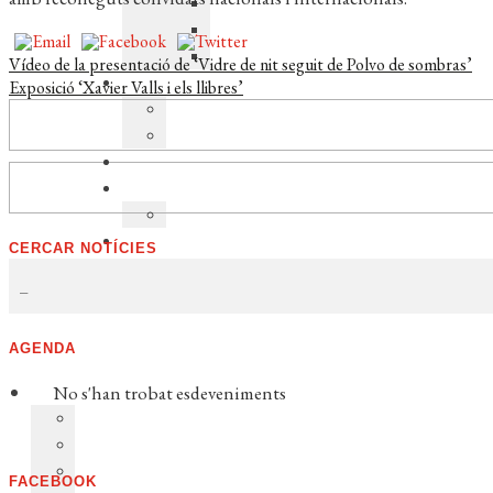
Navegació
Entrada
Vídeo de la presentació de ‘Vidre de nit seguit de Polvo de sombras’
anterior:
Pròxima
Exposició ‘Xavier Valls i els llibres’
d'entrades
entrada:
CERCAR NOTÍCIES
AGENDA
No s'han trobat esdeveniments
FACEBOOK