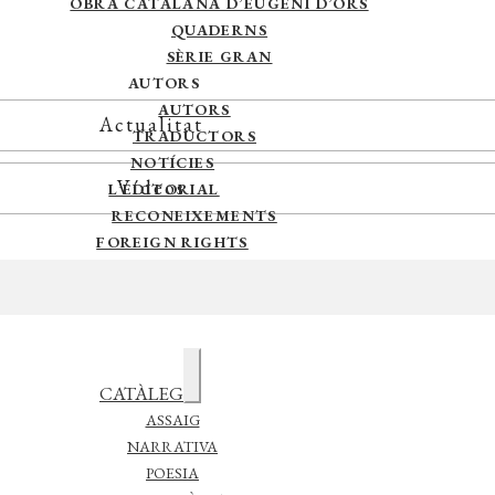
OBRA CATALANA D’EUGENI D’ORS
QUADERNS
SÈRIE GRAN
AUTORS
AUTORS
Actualitat
TRADUCTORS
NOTÍCIES
Vídeos
L’EDITORIAL
RECONEIXEMENTS
FOREIGN RIGHTS
DISTRIBUCIÓ
CONTACTE
Expandeix
CATÀLEG
el
menú
ASSAIG
secundari
NARRATIVA
POESIA