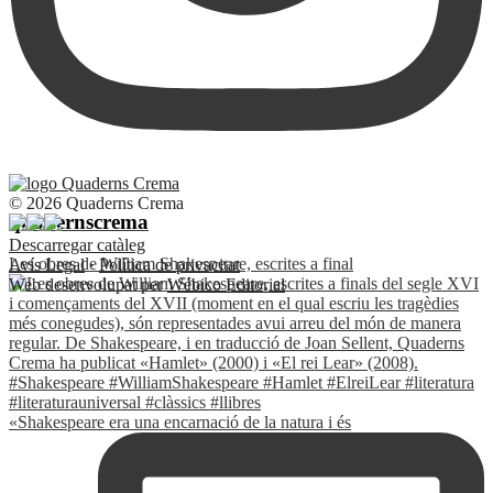
© 2026 Quaderns Crema
quadernscrema
Descarregar catàleg
Les obres de William Shakespeare, escrites a final
Avís Legal
·
Política de privacitat
Web desenvolupat per
Wébico Editorial
«Shakespeare era una encarnació de la natura i és