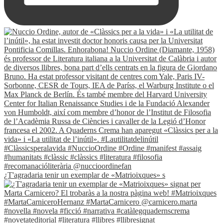
¿T'agradaria tenir un exemplar de «Matrioixques» s