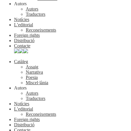
Autors
Autors
Traductors
Notícies
L’editorial
Reconeixements
Foreign rights
Distribució
Contacte
Catàleg
Assaig
Narrativa
Poesia
Miscel·lània
Autors
Autors
Traductors
Notícies
L’editorial
Reconeixements
Foreign rights
Distribució
Contacte