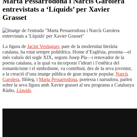
Marta Pessarrodona i Narcís Garolera
entrevistats a ‘Líquids’ per Xavier
Grasset
La figura de
Jacint Verdaguer
, pare de la modernitat literària
catalana, ha estat sempre polièdrica. Home d’Església, prosista—el
més valuós del segle XIX, segons Josep Pla—i renovador de la
poesia catalana, a la qual va incorporar l’ideari i l’estètica del
romanticisme i el simbolisme, va contribuir, des de la seva joventut,
a la creació d’una imatge pública de gran impacte popular.
Narcís
Garolera
, filòleg, i
Marta Pessarrodona
, poetessa i narradora, parlen
sobre la seva figura amb Xavier grasset al seu programa a Catalunya
Ràdio,
Líquids
.