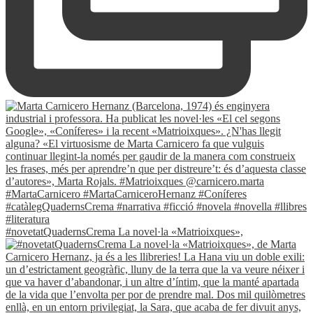
#novetatQuadernsCrema La novel·la «Matrioixques»,