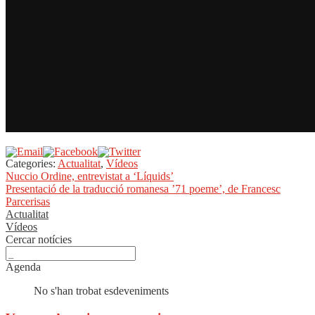
Categories:
Actualitat
,
Vídeos
Navegació
Entrada
Nuccio Ordine, entrevistat a ‘Líquids’
anterior:
Pròxima
Presentació de la traducció romanesa ’71 poeme’, de Francesc
d'entrades
entrada:
Parcerisas
Actualitat
Vídeos
Cercar notícies
Agenda
No s'han trobat esdeveniments