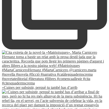
«Cuines per subsistir, perquè tu també has d’arrib