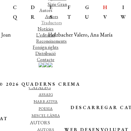
Sèrie Gran
C
D
E
F
G
H
I
Autors
Q
R
Autors
S
T
U
V
W
Traductors
Notícies
 Joan
Holzbacher Valero, Ana María
L’editorial
Reconeixements
Foreign rights
Distribució
Contacte
© 2026 QUADERNS CREMA
CATÀLEG
ASSAIG
NARRATIVA
DESCARREGAR CA
POESIA
MISCEL·LÀNIA
TAT
AUTORS
WEB DESENVOLUPAT
AUTORS