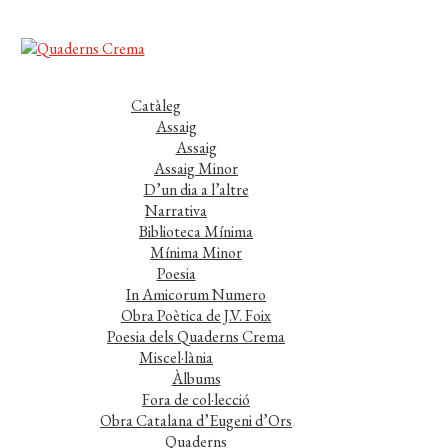
Catàleg
Assaig
Assaig
Assaig Minor
D’un dia a l’altre
Narrativa
Biblioteca Mínima
Mínima Minor
Poesia
In Amicorum Numero
Obra Poètica de J.V. Foix
Poesia dels Quaderns Crema
Miscel·lània
Àlbums
Fora de col·lecció
Obra Catalana d’Eugeni d’Ors
Quaderns