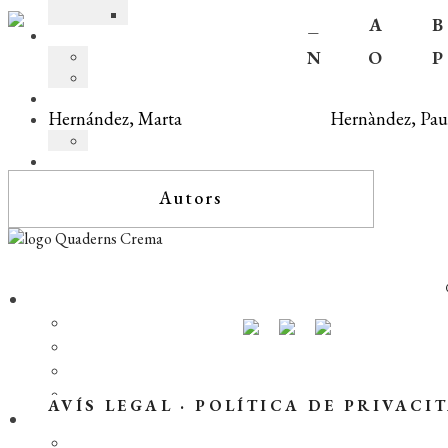
_
A
B
N
O
P
Hernández, Marta
Hernàndez, Pau
Autors
AVÍS LEGAL
·
POLÍTICA DE PRIVACI