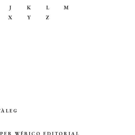
J
K
L
M
X
Y
Z
TÀLEG
 PER
WÉBICO EDITORIAL