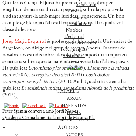
Quaderns Crema. El jurat ha premiat aquesta obra per
Sèrie Gran
«meditar, de manera directa i personal, sobre la pròpia vida
Autors
ajudant a viure-la amb major lucidesa i consciència. Un bon
Autors
exemple de filosofia d’alt estil capaç d’interpel·lar qualsevol
Traductors
classe de lector».
Notícies
L’editorial
Josep Maria Esquirol
és professor de filosofia a la Universitat de
Reconeixements
Barcelona, on dirigeix el grup de recerca Aporia. És autor de
Foreign rights
nombrosos estudis sobre filosofia contemporània i imparteix
Distribució
seminaris sobre aquesta matèria en universitats d’altres països.
Contacte
Ha publicat
Uno mismo y los otros
(2005),
El respeto o la mirada
atenta
(2006),
El respirar dels dies
(2009) i
Los filósofos
contemporáneos y la técnica
(2011). Amb Quaderns Crema ha
publicat
La resistència íntima: assaig d’una filosofia de la proximitat
CATÀLEG
(2015).
ASSAIG
NARRATIVA
Navegació
Entrada
Peter Stamm conversa amb Jordi Nopca
POESIA
anterior:
Pròxima
Quaderns Crema lamenta la mort de Maurici Pla
d'entrades
MISCEL·LÀNIA
entrada:
Actualitat
AUTORS
AUTORS