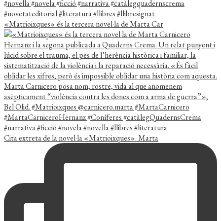
«Matrioixques» és la tercera novel·la de Marta Car
Cita extreta de la novel·la «Matrioixques». Marta