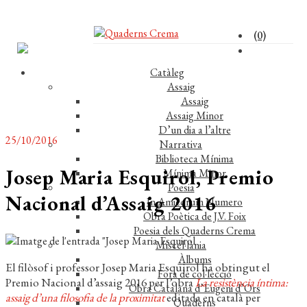
(0)
Catàleg
Assaig
Assaig
Assaig Minor
D’un dia a l’altre
25/10/2016
Narrativa
Biblioteca Mínima
Josep Maria Esquirol, Premio
Mínima Minor
Poesia
Nacional d’Assaig 2016
In Amicorum Numero
Obra Poètica de J.V. Foix
Poesia dels Quaderns Crema
Miscel·lània
Àlbums
El filòsof i professor Josep Maria Esquirol ha obtingut el
Fora de col·lecció
Premio Nacional d’assaig 2016 per l’obra
La resistència íntima:
Obra Catalana d’Eugeni d’Ors
assaig d’una filosofia de la proximitat
editada en català per
Quaderns