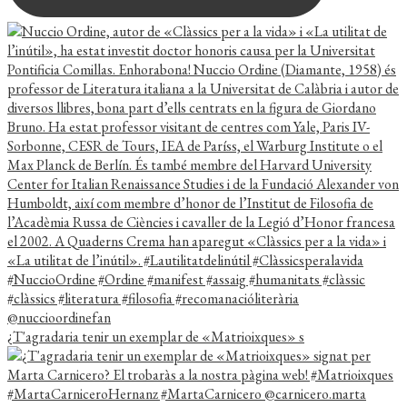
¿T'agradaria tenir un exemplar de «Matrioixques» s