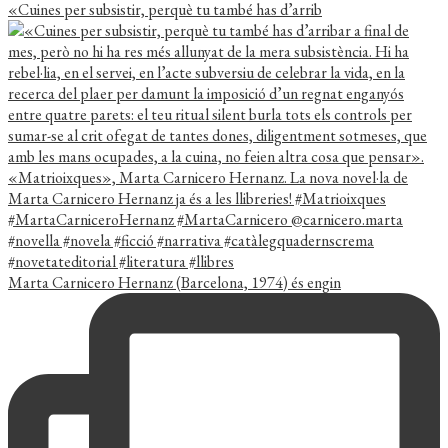
«Cuines per subsistir, perquè tu també has d’arrib
Marta Carnicero Hernanz (Barcelona, 1974) és engin