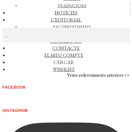
TRADUCTORS
Vídeos
NOTÍCIES
L’EDITORIAL
CERCAR NOTÍCIES
RECONEIXEMENTS
FOREIGN RIGHTS
DISTRIBUCIÓ
CONTACTE
AGENDA
EL MEU COMPTE
CERCAR
No s'han trobat esdeveniments
WISHLIST
Veure esdeveniments anteriors >>
FACEBOOK
INSTAGRAM