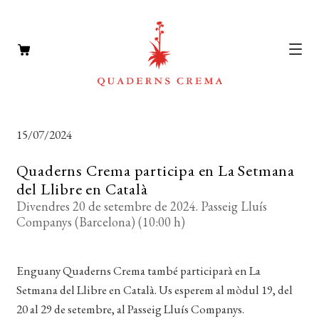
CATÀLEG
Expan
15/07/2024
el
AUTORS
Expan
menú
Quaderns Crema participa en La Setmana
el
NOTÍCIES
secun
del Llibre en Català
menú
Divendres 20 de setembre de 2024. Passeig Lluís
L’EDITORIAL
secun
Expan
Companys (Barcelona) (10:00 h)
el
FOREIGN RIGHTS
menú
Enguany Quaderns Crema també participarà en La
DISTRIBUCIÓ
secun
Setmana del Llibre en Català. Us esperem al mòdul 19, del
CONTACTE
20 al 29 de setembre, al Passeig Lluís Companys.