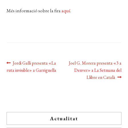
EL MEU COMPTE
Més informació sobre la fira
aquí
.
CERCAR
WISHLIST
Navegació
Entrada
Pròxima
Jordi Galli presenta «La
Joel G. Morera presenta «3 a
anterior:
entrada:
ruta invisible» a Garriguella
Denver» a La Setmana del
d'entrades
Llibre en Català
Actualitat