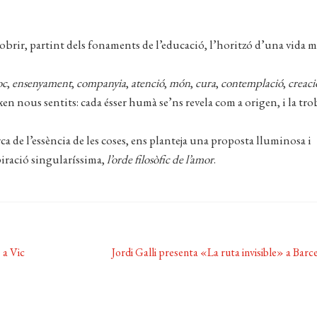
cobrir, partint dels fonaments de l’educació, l’horitzó d’una vida 
oc
,
ensenyament
,
companyia
,
atenció
,
món
,
cura
,
contemplació
,
creaci
en nous sentits: cada ésser humà se’ns revela com a origen, i la tro
ca de l’essència de les coses, ens planteja una proposta lluminosa i
iració singularíssima,
l’orde filosòfic de l’amor
.
Pròxima
 a Vic
Jordi Galli presenta «La ruta invisible» a Barc
entrada: