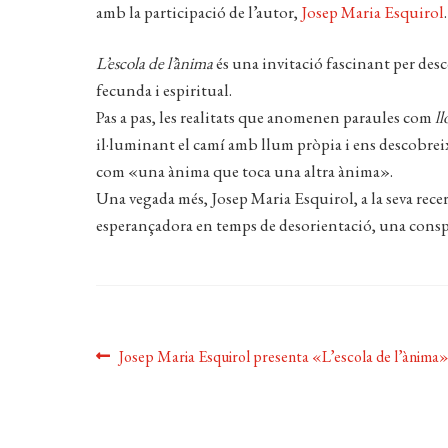
amb la participació de l’autor,
Josep Maria Esquirol
.
L’escola de l’ànima
és una invitació fascinant per des
fecunda i espiritual.
Pas a pas, les realitats que anomenen paraules com
ll
il·luminant el camí amb llum pròpia i ens descobreix
com «una ànima que toca una altra ànima».
Una vegada més, Josep Maria Esquirol, a la seva recer
esperançadora en temps de desorientació, una consp
Navegació
Entrada
Josep Maria Esquirol presenta «L’escola de l’ànima»
anterior:
d'entrades