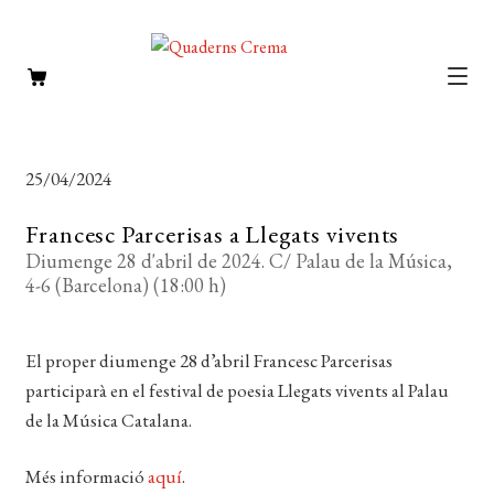
CATÀLEG
Expan
el
AUTORS
Expan
25/04/2024
menú
el
NOTÍCIES
secun
Francesc Parcerisas a Llegats vivents
menú
L’EDITORIAL
Diumenge 28 d'abril de 2024. C/ Palau de la Música,
secun
Expan
4-6 (Barcelona) (18:00 h)
el
FOREIGN RIGHTS
menú
DISTRIBUCIÓ
secun
El proper diumenge 28 d’abril Francesc Parcerisas
participarà en el festival de poesia Llegats vivents al Palau
CONTACTE
de la Música Catalana.
EL MEU COMPTE
Més informació
aquí
.