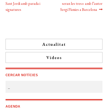
anterior:
entrada:
Sant Jordi amb parada i
seran les tres» amb l’autor
d'entrades
signatures
Sergi Pàmies a Barcelona
Actualitat
Vídeos
CERCAR NOTÍCIES
AGENDA