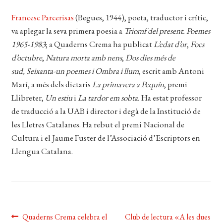
CERCAR
Francesc Parcerisas
(Begues, 1944), poeta, traductor i crític,
WISHLIST
va aplegar la seva primera poesia a
Triomf del present. Poemes
1965-1983
; a Quaderns Crema ha publicat
L’edat d’or
,
Focs
d’octubre
,
Natura morta amb nens
,
Dos dies més de
sud,
Seixanta-un poemes i Ombra i llum
, escrit amb Antoni
Marí, a més dels dietaris
La primavera a Pequín
, premi
Llibreter,
Un estiu
i
La tardor em sobta.
Ha estat professor
de traducció a la UAB i director i degà de la Institució de
les Lletres Catalanes. Ha rebut el premi Nacional de
Cultura i el Jaume Fuster de l’Associació d’Escriptors en
Llengua Catalana.
Navegació
Entrada
Pròxima
Quaderns Crema celebra el
Club de lectura «A les dues