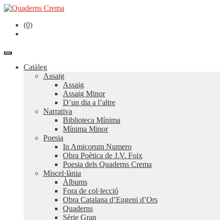
(0)
Catàleg
Assaig
Assaig
Assaig Minor
D’un dia a l’altre
Narrativa
Biblioteca Mínima
Mínima Minor
Poesia
In Amicorum Numero
Obra Poètica de J.V. Foix
Poesia dels Quaderns Crema
Miscel·lània
Àlbums
Fora de col·lecció
Obra Catalana d’Eugeni d’Ors
Quaderns
Sèrie Gran