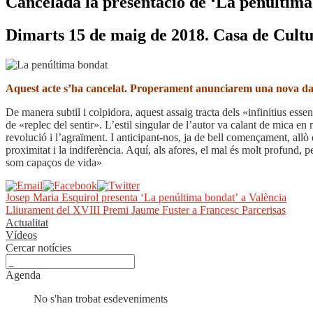
Cancelada la presentació de ‘La penúltima
Dimarts 15 de maig de 2018. Casa de Cultu
Aquest acte s’ha cancelat. Properament anunciarem una nova data
De manera subtil i colpidora, aquest assaig tracta dels «infinitius essen
de «replec del sentir». L’estil singular de l’autor va calant de mica en
revolució i l’agraïment. I anticipant-nos, ja de bell començament, all
proximitat i la indiferència. Aquí, als afores, el mal és molt profund, 
som capaços de vida»
Navegació
Entrada
Josep Maria Esquirol presenta ‘La penúltima bondat’ a València
anterior:
Pròxima
Lliurament del XVIII Premi Jaume Fuster a Francesc Parcerisas
d'entrades
entrada:
Actualitat
Vídeos
Cercar notícies
Agenda
No s'han trobat esdeveniments