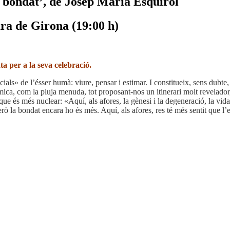
 bondat’, de Josep Maria Esquirol
ra de Girona (19:00 h)
 per a la seva celebració.
cials» de l’ésser humà: viure, pensar i estimar. I constitueix, sens dubte,
 mica, com la pluja menuda, tot proposant-nos un itinerari molt revelador,
ò que és més nuclear: «Aquí, als afores, la gènesi i la degeneració, la 
però la bondat encara ho és més. Aquí, als afores, res té més sentit que l