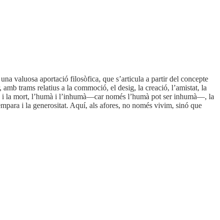
 una valuosa aportació filosòfica, que s’articula a partir del concepte
 amb trams relatius a la commoció, el desig, la creació, l’amistat, la
vida i la mort, l’humà i l’inhumà—car només l’humà pot ser inhumà—, la
’empara i la generositat. Aquí, als afores, no només vivim, sinó que