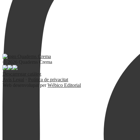
© 2026 Quaderns Crema
Descarregar catàleg
Avís Legal
·
Política de privacitat
Web desenvolupat per
Wébico Editorial