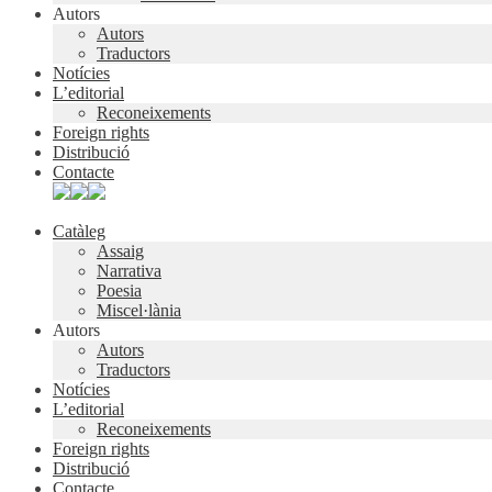
Autors
Autors
Traductors
Notícies
L’editorial
Reconeixements
Foreign rights
Distribució
Contacte
Catàleg
Assaig
Narrativa
Poesia
Miscel·lània
Autors
Autors
Traductors
Notícies
L’editorial
Reconeixements
Foreign rights
Distribució
Contacte