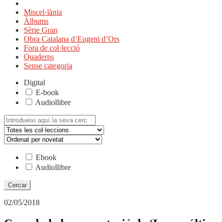
Miscel·lània
Àlbums
Sèrie Gran
Obra Catalana d’Eugeni d’Ors
Fora de col·lecció
Quaderns
Sense categoria
Digital
E-book
Audiollibre
Cerca:
Ebook
Audiollibre
02/05/2018