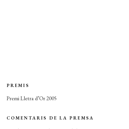
EDICIÓ:
7a
ENQUADERNACIÓ:
Rústega cosida
FORMAT:
13,1 x 21 cm
PÀGINES:
208
IDIOMA:
Català
Coberta del llibre
PREMIS
Premi Lletra d’Or 2005
COMENTARIS DE LA PREMSA