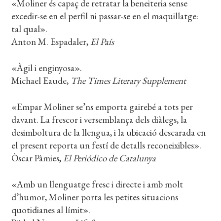
«Moliner és capaç de retratar la beneiteria sense
excedir-se en el perfil ni passar-se en el maquillatge:
tal qual».
Anton M. Espadaler,
El País
«Àgil i enginyosa».
Michael Eaude,
The Times Literary Supplement
«Empar Moliner se’ns emporta gairebé a tots per
davant. La frescor i versemblança dels diàlegs, la
desimboltura de la llengua, i la ubicació descarada en
el present reporta un festí de detalls reconeixibles».
Òscar Pàmies,
El Periódico de Catalunya
«Amb un llenguatge fresc i directe i amb molt
d’humor, Moliner porta les petites situacions
quotidianes al límit».