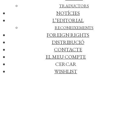
de llengua que el traductor ha de conèixer per a una correcta
TRADUCTORS
interpretació i versió de l’obra literària, amb una gran quantitat
NOTÍCIES
d’exemples il·lustratius.
L’EDITORIAL
RECONEIXEMENTS
FOREIGN RIGHTS
DISTRIBUCIÓ
CONTACTE
EL MEU COMPTE
CERCAR
WISHLIST