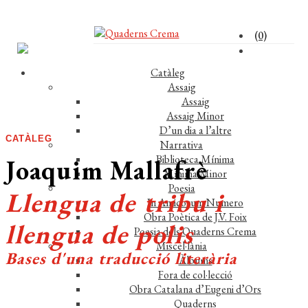
(0)
Catàleg
Assaig
Assaig
Assaig Minor
D’un dia a l’altre
CATÀLEG
Narrativa
Biblioteca Mínima
Joaquim Mallafrè
Mínima Minor
Poesia
Llengua de tribu i
In Amicorum Numero
Obra Poètica de J.V. Foix
llengua de polis
Poesia dels Quaderns Crema
Miscel·lània
Bases d'una traducció literària
Àlbums
Fora de col·lecció
Obra Catalana d’Eugeni d’Ors
Quaderns