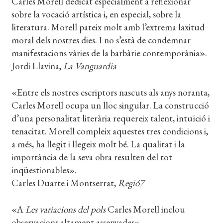
Carles Morell dedicat especialment a reflexionar
sobre la vocació artística i, en especial, sobre la
literatura. Morell pateix molt amb l’extrema laxitud
moral dels nostres dies. I no s’està de condemnar
manifestacions vàries de la barbàrie contemporània».
Jordi Llavina,
La Vanguardia
«Entre els nostres escriptors nascuts als anys noranta,
Carles Morell ocupa un lloc singular. La construcció
d’una personalitat literària requereix talent, intuïció i
tenacitat. Morell compleix aquestes tres condicions i,
a més, ha llegit i llegeix molt bé. La qualitat i la
importància de la seva obra resulten del tot
inqüestionables».
Carles Duarte i Montserrat,
Regió7
«A
Les variacions del pols
Carles Morell inclou
observacions altament assenyades».