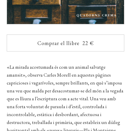
Comprar el llibre 22 €
«La mirada acostumada és com un animal salvatge
amansit», observa Carles Morell en aquestes pàgines
capricioses i vagarívoles, sempre brillants, en què s’imposa
una veu que malda per desacostumar-se del món a la vegada
que es lliura a l’escriptura com a acte vital. Una veu amb
una forta voluntat de paraula i d’estil, controlada i
incontrolable, estàtica i desbordant, afectuosa i
destructora, treballada i primària, que estableix un diàleg
horitzontal amb els «pares» literaris—Pla i Montaigne,