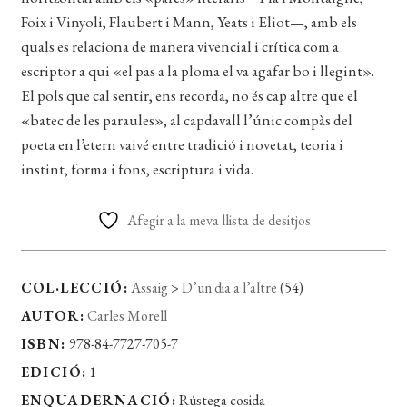
Foix i Vinyoli, Flaubert i Mann, Yeats i Eliot—, amb els
quals es relaciona de manera vivencial i crítica com a
escriptor a qui «el pas a la ploma el va agafar bo i llegint».
El pols que cal sentir, ens recorda, no és cap altre que el
«batec de les paraules», al capdavall l’únic compàs del
poeta en l’etern vaivé entre tradició i novetat, teoria i
instint, forma i fons, escriptura i vida.
Afegir a la meva llista de desitjos
COL·LECCIÓ:
Assaig
>
D’un dia a l’altre
(54)
AUTOR:
Carles Morell
ISBN:
978-84-7727-705-7
EDICIÓ:
1
ENQUADERNACIÓ:
Rústega cosida