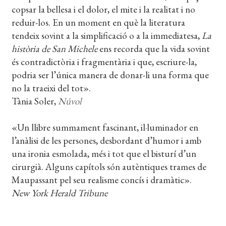
copsar la bellesa i el dolor, el mite i la realitat i no
reduir-los. En un moment en què la literatura
tendeix sovint a la simplificació o a la immediatesa,
La
història de San Michele
ens recorda que la vida sovint
és contradictòria i fragmentària i que, escriure-la,
podria ser l’única manera de donar-li una forma que
no la traeixi del tot».
Tània Soler,
Núvol
«Un llibre summament fascinant, il·luminador en
l’anàlisi de les persones, desbordant d’humor i amb
una ironia esmolada, més i tot que el bisturí d’un
cirurgià. Alguns capítols són autèntiques trames de
Maupassant pel seu realisme concís i dramàtic».
New York Herald Tribune