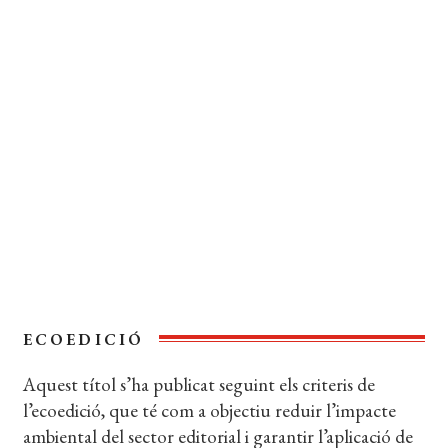
FORMAT:
13 x 21 cm
PÀGINES:
448
Extracte del llibre
Coberta del llibre
ECOEDICIÓ
Aquest títol s’ha publicat seguint els criteris de
l’ecoedició, que té com a objectiu reduir l’impacte
ambiental del sector editorial i garantir l’aplicació de