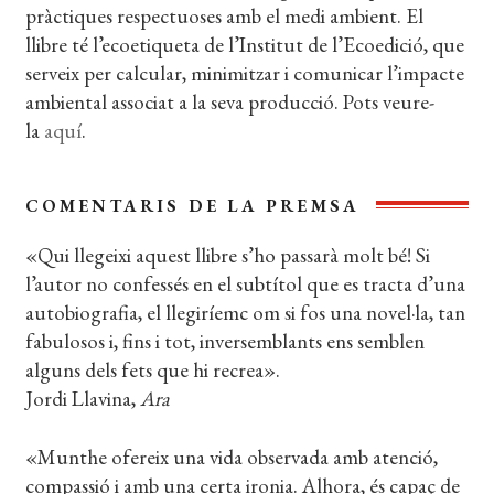
pràctiques respectuoses amb el medi ambient. El
llibre té l’ecoetiqueta de l’Institut de l’Ecoedició, que
serveix per calcular, minimitzar i comunicar l’impacte
ambiental associat a la seva producció. Pots veure-
la
aquí
.
COMENTARIS DE LA PREMSA
«Qui llegeixi aquest llibre s’ho passarà molt bé! Si
l’autor no confessés en el subtítol que es tracta d’una
autobiografia, el llegiríemc om si fos una novel·la, tan
fabulosos i, fins i tot, inversemblants ens semblen
alguns dels fets que hi recrea».
Jordi Llavina,
Ara
«Munthe ofereix una vida observada amb atenció,
compassió i amb una certa ironia. Alhora, és capaç de