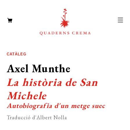
CATÀLEG
Expan
CATÀLEG
el
AUTORS
Axel Munthe
Expan
menú
el
NOTÍCIES
secun
La història de San
menú
L’EDITORIAL
secun
Expan
Michele
el
FOREIGN RIGHTS
Autobiografia d'un metge suec
menú
DISTRIBUCIÓ
secun
Traducció d'Albert Nolla
CONTACTE