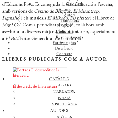
d’Edicions Proa. És coneguda la seva dedicació a l’escena,
Sèrie Gran
Autors
amb versions de
Cyrano de Bergerac
,
El Misantrop
,
Autors
Pigmalió
, i els musicals
El Mikado
,
Els pirates
i el llibret de
Traductors
Mar i Cel
. Com a periodista d’opinió, col·labora amb
Notícies
assiduïtat a diversos mitjans de comunicació, especialment
L’editorial
Reconeixements
a
El País
. Foto: Generalitat de Catalunya.
Foreign rights
Distribució
Contacte
LLIBRES PUBLICATS COM A AUTOR
CATÀLEG
ASSAIG
El descrèdit de la literatura
NARRATIVA
© 2026 QUADERNS
POESIA
CREMA
MISCEL·LÀNIA
AUTORS
AUTORS