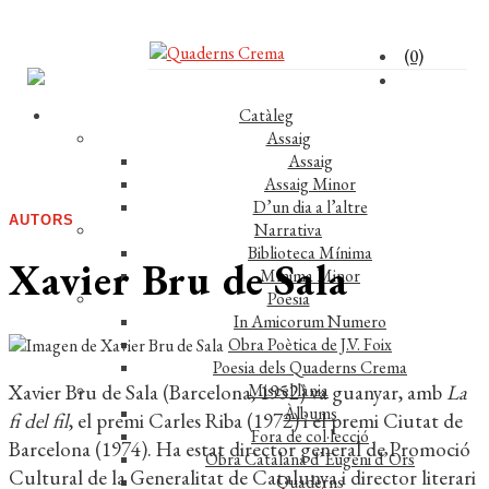
(0)
Catàleg
Assaig
Assaig
Assaig Minor
D’un dia a l’altre
AUTORS
Narrativa
Biblioteca Mínima
Xavier Bru de Sala
Mínima Minor
Poesia
In Amicorum Numero
Obra Poètica de J.V. Foix
Poesia dels Quaderns Crema
Xavier Bru de Sala (Barcelona, 1952) va guanyar, amb
La
Miscel·lània
Àlbums
fi del fil
, el premi Carles Riba (1972) i el premi Ciutat de
Fora de col·lecció
Barcelona (1974). Ha estat director general de Promoció
Obra Catalana d’Eugeni d’Ors
Cultural de la Generalitat de Catalunya i director literari
Quaderns