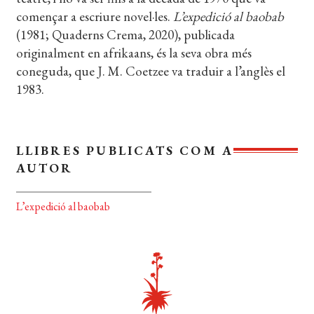
començar a escriure novel·les.
L’expedició al baobab
EL MEU COMPTE
(1981; Quaderns Crema, 2020), publicada
CERCAR
originalment en afrikaans, és la seva obra més
coneguda, que J. M. Coetzee va traduir a l’anglès el
WISHLIST
1983.
LLIBRES PUBLICATS COM A
AUTOR
L’expedició al baobab