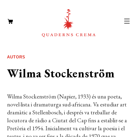
CATÀLEG
Expan
AUTORS
el
AUTORS
Expan
Wilma Stockenström
menú
el
NOTÍCIES
secun
menú
L’EDITORIAL
secun
Expan
Wilma Stockenström (Napier, 1933) és una poeta,
el
FOREIGN RIGHTS
novel·lista i dramaturga sud-africana. Va estudiar art
menú
dramàtic a Stellenbosch, i després va treballar de
DISTRIBUCIÓ
secun
locutora de ràdio a Ciutat del Cap fins a establir-se a
Pretòria el 1954. Inicialment va cultivar la poesia i el
CONTACTE
teatre, i no va ser fins a la dècada de 1970 que va