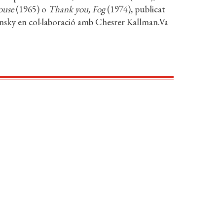
ouse
(1965) o
Thank you, Fog
(1974), publicat
insky en col·laboració amb Chesrer Kallman.Va