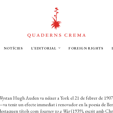
NOTÍCIES
L’EDITORIAL
FOREIGN RIGHTS
Wystan Hugh Auden va néixer a York el 21 de febrer de 1907
—va tenir un efecte immediat i renovador en la poesia de llen
destaquen títols com
Journey to a War
(1939), escrit amb Ch