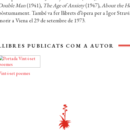
Double Man
(1941),
The Age of Anxiety
(1947),
About the H
pòstumament. També va fer llibrets d’òpera per a Igor Strav
morir a Viena el 29 de setembre de 1973.
LLIBRES PUBLICATS COM A AUTOR
Vint-i-set poemes