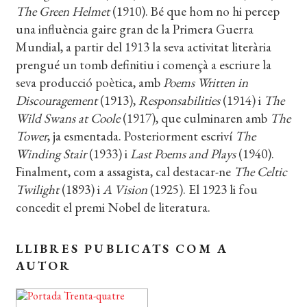
The Green Helmet
(1910). Bé que hom no hi percep
una influència gaire gran de la Primera Guerra
Mundial, a partir del 1913 la seva activitat literària
prengué un tomb definitiu i començà a escriure la
seva producció poètica, amb
Poems Written in
Discouragement
(1913),
Responsabilities
(1914) i
The
Wild Swans at Coole
(1917), que culminaren amb
The
Tower
, ja esmentada. Posteriorment escriví
The
Winding Stair
(1933) i
Last Poems and Plays
(1940).
Finalment, com a assagista, cal destacar-ne
The Celtic
Twilight
(1893) i
A Vision
(1925). El 1923 li fou
concedit el premi Nobel de literatura.
LLIBRES PUBLICATS COM A
AUTOR