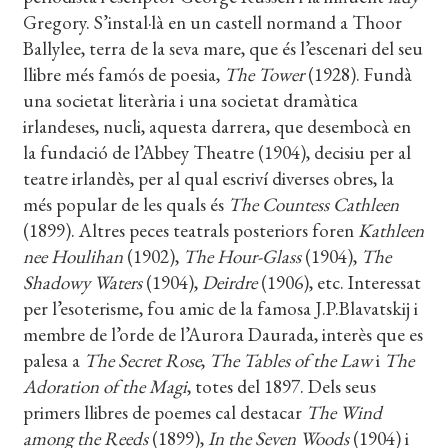
CERCAR
Gregory. S’instal·là en un castell normand a Thoor
WISHLIST
Ballylee, terra de la seva mare, que és l’escenari del seu
llibre més famós de poesia,
The Tower
(1928). Fundà
una societat literària i una societat dramàtica
irlandeses, nucli, aquesta darrera, que desembocà en
la fundació de l’Abbey Theatre (1904), decisiu per al
teatre irlandès, per al qual escriví diverses obres, la
més popular de les quals és
The Countess Cathleen
(1899). Altres peces teatrals posteriors foren
Kathleen
nee Houlihan
(1902),
The Hour-Glass
(1904),
The
Shadowy Waters
(1904),
Deirdre
(1906), etc. Interessat
per l’esoterisme, fou amic de la famosa J.P.Blavatskij i
membre de l’orde de l’Aurora Daurada, interès que es
palesa a
The Secret Rose
,
The Tables of the Law
i
The
Adoration of the Magi
, totes del 1897. Dels seus
primers llibres de poemes cal destacar
The Wind
among the Reeds
(1899),
In the Seven Woods
(1904) i