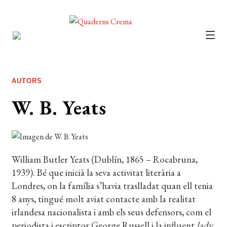
CATÀLEG
AUTORS
AUTORS
NOTÍCIES
W. B. Yeats
L’EDITORIAL
FOREIGN RIGHTS
William Butler Yeats (Dublín, 1865 – Rocabruna,
DISTRIBUCIÓ
1939). Bé que inicià la seva activitat literària a
CONTACTE
Londres, on la família s’havia traslladat quan ell tenia
8 anys, tingué molt aviat contacte amb la realitat
EL MEU COMPTE
irlandesa nacionalista i amb els seus defensors, com el
periodista i escriptor George Russell i la influent
lady