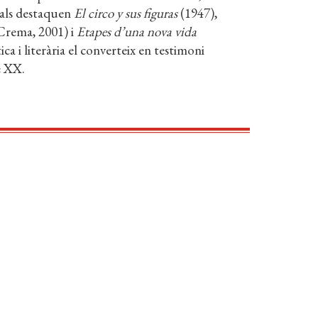
uals destaquen
El circo y sus figuras
(1947),
rema, 2001) i
Etapes d’una nova vida
a i literària el converteix en testimoni
e XX.