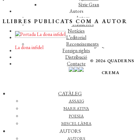
Sèrie Gran
Autors
Autors
LLIBRES PUBLICATS COM A AUTOR
Traductors
Notícies
L’editorial
Reconeixements
La dona infidel
Foreign rights
Distribució
© 2026 QUADERNS
Contacte
CREMA
CATÀLEG
DESCARREGAR CATÀLEG
ASSAIG
NARRATIVA
AVÍS LEGAL
·
POLÍTICA DE PRIVACITAT
POESIA
WEB DESENVOLUPAT PER
WÉBICO EDITORIAL
MISCEL·LÀNIA
AUTORS
AUTORS