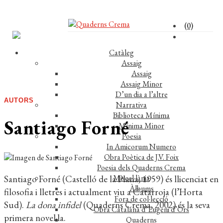
(0)
Catàleg
Assaig
Assaig
Assaig Minor
D’un dia a l’altre
AUTORS
Narrativa
Biblioteca Mínima
Santiago Forné
Mínima Minor
Poesia
In Amicorum Numero
Obra Poètica de J.V. Foix
Poesia dels Quaderns Crema
Santiago Forné (Castelló de la Plana, 1959) és llicenciat en
Miscel·lània
Àlbums
filosofia i lletres i actualment viu a Catarroja (l’Horta
Fora de col·lecció
Sud).
La dona infidel
(Quaderns Crema, 2002) és la seva
Obra Catalana d’Eugeni d’Ors
primera novel·la.
Quaderns