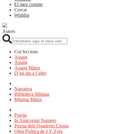
El meu compte
Cercar
Wishlist
Autors
Cerca:
Col·leccions
Assaig
Assaig
Assaig Minor
D’un dia a l’altre
Narrativa
Biblioteca Mínima
Mínima Minor
Poesia
In Amicorum Numero
Poesia dels Quaderns Crema
Obra Poètica de J.V. Foix