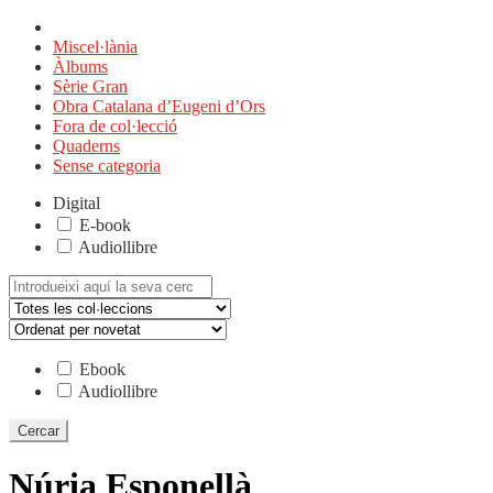
Miscel·lània
Àlbums
Sèrie Gran
Obra Catalana d’Eugeni d’Ors
Fora de col·lecció
Quaderns
Sense categoria
Digital
E-book
Audiollibre
Cerca:
Ebook
Audiollibre
Núria Esponellà