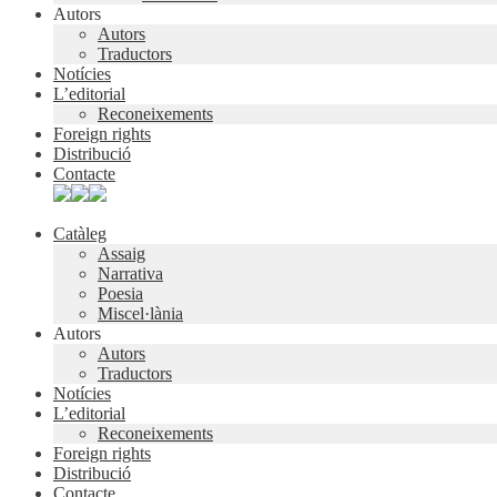
Autors
Autors
Traductors
Notícies
L’editorial
Reconeixements
Foreign rights
Distribució
Contacte
Catàleg
Assaig
Narrativa
Poesia
Miscel·lània
Autors
Autors
Traductors
Notícies
L’editorial
Reconeixements
Foreign rights
Distribució
Contacte