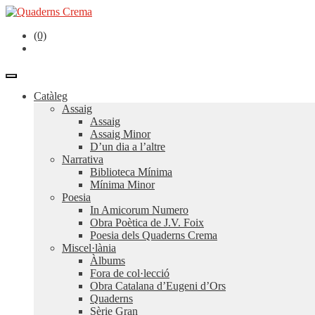
(0)
Catàleg
Assaig
Assaig
Assaig Minor
D’un dia a l’altre
Narrativa
Biblioteca Mínima
Mínima Minor
Poesia
In Amicorum Numero
Obra Poètica de J.V. Foix
Poesia dels Quaderns Crema
Miscel·lània
Àlbums
Fora de col·lecció
Obra Catalana d’Eugeni d’Ors
Quaderns
Sèrie Gran