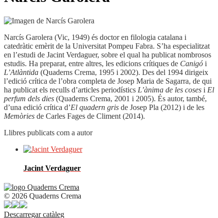
Narcís Garolera (Vic, 1949) és doctor en filologia catalana i
catedràtic emèrit de la Universitat Pompeu Fabra. S’ha especialitzat
en l’estudi de Jacint Verdaguer, sobre el qual ha publicat nombrosos
estudis. Ha preparat, entre altres, les edicions crítiques de
Canigó
i
L’Atlàntida
(Quaderns Crema, 1995 i 2002). Des del 1994 dirigeix
l’edició crítica de l’obra completa de Josep Maria de Sagarra, de qui
ha publicat els reculls d’articles periodístics
L’ànima de les coses
i
El
perfum dels dies
(Quaderns Crema, 2001 i 2005). És autor, també,
d’una edició crítica d’
El quadern gris
de Josep Pla (2012) i de les
Memòries
de Carles Fages de Climent (2014).
Llibres publicats com a autor
Jacint Verdaguer
© 2026 Quaderns Crema
Descarregar catàleg