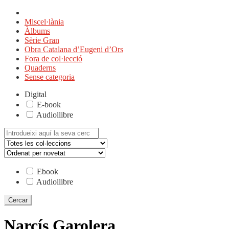
Miscel·lània
Àlbums
Sèrie Gran
Obra Catalana d’Eugeni d’Ors
Fora de col·lecció
Quaderns
Sense categoria
Digital
E-book
Audiollibre
Cerca:
Ebook
Audiollibre
Narcís Garolera