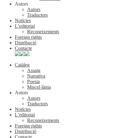
Autors
Autors
Traductors
Notícies
L’editorial
Reconeixements
Foreign rights
Distribució
Contacte
Catàleg
Assaig
Narrativa
Poesia
Miscel·lània
Autors
Autors
Traductors
Notícies
L’editorial
Reconeixements
Foreign rights
Distribució
Contacte