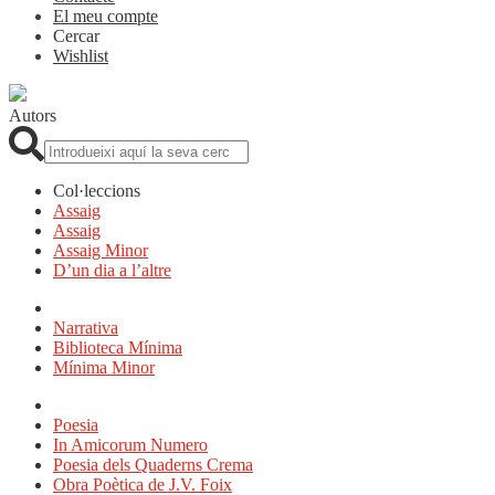
El meu compte
Cercar
Wishlist
Autors
Cerca:
Col·leccions
Assaig
Assaig
Assaig Minor
D’un dia a l’altre
Narrativa
Biblioteca Mínima
Mínima Minor
Poesia
In Amicorum Numero
Poesia dels Quaderns Crema
Obra Poètica de J.V. Foix