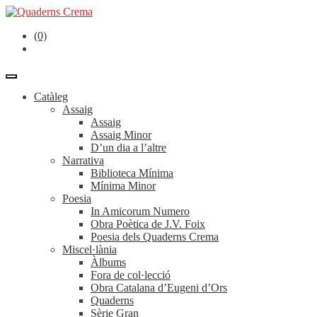
(0)
Catàleg
Assaig
Assaig
Assaig Minor
D’un dia a l’altre
Narrativa
Biblioteca Mínima
Mínima Minor
Poesia
In Amicorum Numero
Obra Poètica de J.V. Foix
Poesia dels Quaderns Crema
Miscel·lània
Àlbums
Fora de col·lecció
Obra Catalana d’Eugeni d’Ors
Quaderns
Sèrie Gran