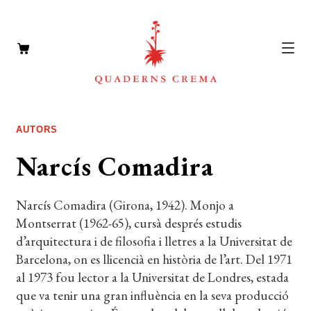
CATÀLEG
Expan
AUTORS
el
AUTORS
Expan
Narcís Comadira
menú
el
NOTÍCIES
secun
menú
Narcís Comadira (Girona, 1942). Monjo a
L’EDITORIAL
secun
Expan
Montserrat (1962-65), cursà després estudis
el
FOREIGN RIGHTS
d’arquitectura i de filosofia i lletres a la Universitat de
menú
Barcelona, on es llicencià en història de l’art. Del 1971
DISTRIBUCIÓ
secun
al 1973 fou lector a la Universitat de Londres, estada
que va tenir una gran influència en la seva producció
CONTACTE