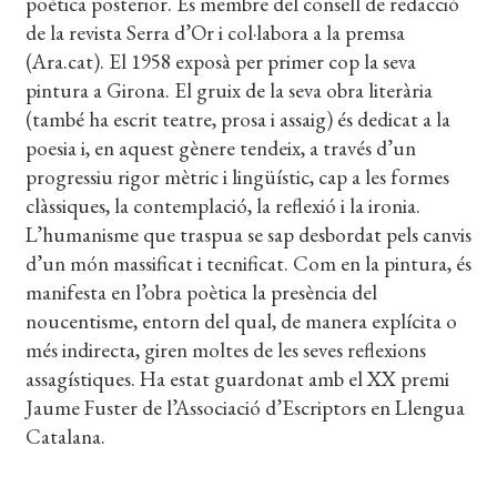
poètica posterior. És membre del consell de redacció
EL MEU COMPTE
de la revista Serra d’Or i col·labora a la premsa
(Ara.cat). El 1958 exposà per primer cop la seva
CERCAR
pintura a Girona. El gruix de la seva obra literària
(també ha escrit teatre, prosa i assaig) és dedicat a la
WISHLIST
poesia i, en aquest gènere tendeix, a través d’un
progressiu rigor mètric i lingüístic, cap a les formes
clàssiques, la contemplació, la reflexió i la ironia.
L’humanisme que traspua se sap desbordat pels canvis
d’un món massificat i tecnificat. Com en la pintura, és
manifesta en l’obra poètica la presència del
noucentisme, entorn del qual, de manera explícita o
més indirecta, giren moltes de les seves reflexions
assagístiques. Ha estat guardonat amb el XX premi
Jaume Fuster de l’Associació d’Escriptors en Llengua
Catalana.